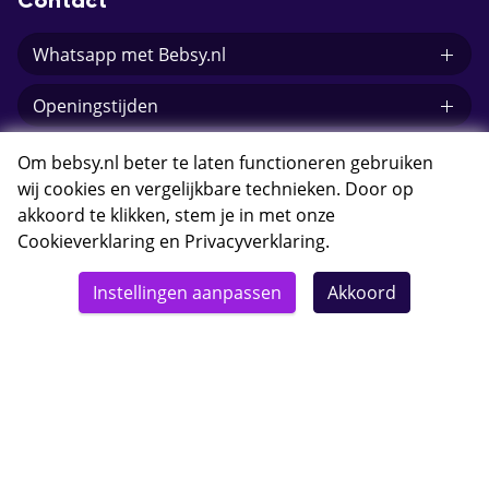
Contact
Whatsapp met Bebsy.nl
Openingstijden
E-mail Bebsy.nl
Om bebsy.nl beter te laten functioneren gebruiken
wij cookies en vergelijkbare technieken. Door op
akkoord te klikken, stem je in met onze
Cookieverklaring
en
Privacyverklaring
.
© 2026 Bebsy.nl
Instellingen aanpassen
Akkoord