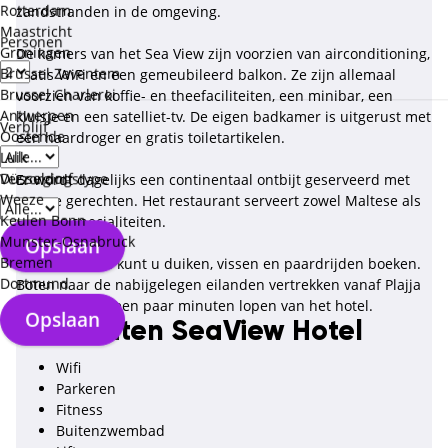
Rotterdam
zandstranden in de omgeving.
Maastricht
Personen
Groningen
De kamers van het Sea View zijn voorzien van airconditioning,
Brussel Zaventem
gratis WiFi en een gemeubileerd balkon. Ze zijn allemaal
Brussel Charleroi
voorzien van koffie- en theefaciliteiten, een minibar, een
Antwerpen
kluisje en een satelliet-tv. De eigen badkamer is uitgerust met
Verblijf
Oostende
een haardroger en gratis toiletartikelen.
Luik
Düsseldorf
Verzorgingstype
Er wordt dagelijks een continentaal ontbijt geserveerd met
Weeze
warme gerechten. Het restaurant serveert zowel Maltese als
Keulen Bonn
Engelse specialiteiten.
Munster-Osnabruck
Opslaan
Bremen
Bij de receptie kunt u duiken, vissen en paardrijden boeken.
Dortmund
Boten naar de nabijgelegen eilanden vertrekken vanaf Plajja
Tal'Bognor, op een paar minuten lopen van het hotel.
Opslaan
Faciliteiten SeaView Hotel
Wifi
Parkeren
Fitness
Buitenzwembad