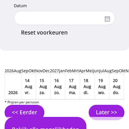
Datum
Reset voorkeuren
2026
Aug
Sep
Okt
Nov
Dec
2027
Jan
Feb
Mrt
Apr
Mei
Jun
Jul
Aug
Sep
Okt
N
14
15
16
17
18
19
20
Aug
Aug
Aug
Aug
Aug
Aug
Aug
2026
vr.
za.
zo.
ma.
di.
wo.
do.
* Prijzen per persoon
<< Eerder
Later >>