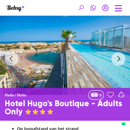
9
Malta
/
Malta
Hotel Hugo's Boutique - Adults
Only
Op loopafstand van het strand