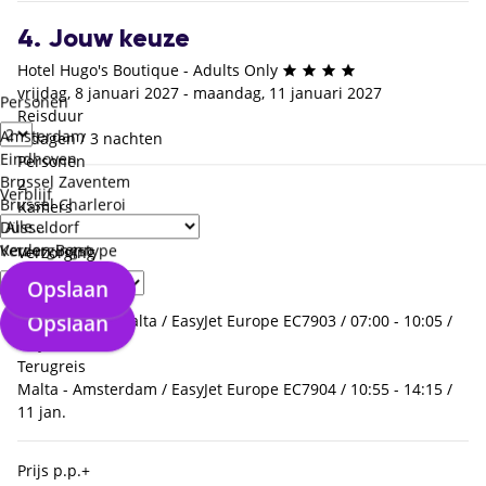
4. Jouw keuze
Hotel Hugo's Boutique - Adults Only
vrijdag, 8 januari 2027 - maandag, 11 januari 2027
Personen
Reisduur
Amsterdam
4 dagen / 3 nachten
Eindhoven
Personen
Brussel Zaventem
2
Verblijf
Brussel Charleroi
Kamers
Düsseldorf
1 x Tweepersoonskamer
Keulen Bonn
Verzorgingstype
Verzorging
Enkel logies
Opslaan
Heenreis
Opslaan
Amsterdam - Malta / EasyJet Europe EC7903 / 07:00 - 10:05 /
08 jan.
Terugreis
Malta - Amsterdam / EasyJet Europe EC7904 / 10:55 - 14:15 /
11 jan.
Prijs p.p.
+