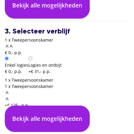
Malta (MLA)
Bekijk alle mogelijkheden
03:05
Brussel Zaventem (BRU)
3. Selecteer verblijf
1 x Tweepersoonskamer
€ 0,- p.p.
Enkel logies
Logies en ontbijt
€ 0,- p.p.
+€ 31,- p.p.
1 x Tweepersoonskamer
1 x Tweepersoonskamer
+€ 125,- p.p.
Bekijk alle mogelijkheden
Enkel logies
€ 0,- p.p.