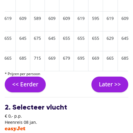
619
609
589
609
609
619
595
619
609
655
645
675
645
655
655
655
629
645
665
685
715
669
679
695
669
665
685
* Prijzen per persoon
<< Eerder
Later >>
2. Selecteer vlucht
€ 0,- p.p.
Heenreis
08 jan.