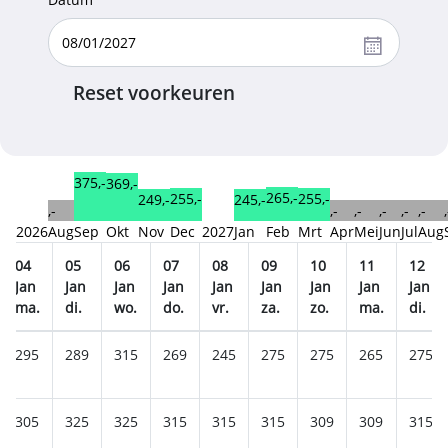
Reset voorkeuren
375,-
369,-
265,-
255,-
255,-
249,-
245,-
,-
,-
,-
,-
,-
,-
,
2026
Aug
Sep
Okt
Nov
Dec
2027
Jan
Feb
Mrt
Apr
Mei
Jun
Jul
Aug
04
05
06
07
08
09
10
11
12
Jan
Jan
Jan
Jan
Jan
Jan
Jan
Jan
Jan
ma.
di.
wo.
do.
vr.
za.
zo.
ma.
di.
295
289
315
269
245
275
275
265
275
305
325
325
315
315
315
309
309
315