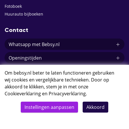
Fotoboek
Huurauto bijboeken
Contact
Whatsapp met Bebsy.nl
Openingstijden
E-mail Bebsy.nl
Om bebsy.nl beter te laten functioneren gebruiken
wij cookies en vergelijkbare technieken. Door op
akkoord te klikken, stem je in met onze
Cookieverklaring
en
Privacyverklaring
.
© 2026 Bebsy.nl
Instellingen aanpassen
Akkoord