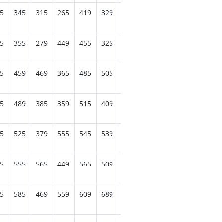
5
345
315
265
419
329
435
435
449
409
349
5
355
279
449
455
325
465
395
479
399
509
5
459
469
365
485
505
499
499
509
589
409
5
489
385
359
515
409
505
495
575
459
389
5
525
379
555
545
539
555
589
649
439
509
5
555
565
449
565
509
625
549
605
569
425
5
585
469
559
609
689
695
529
639
475
535