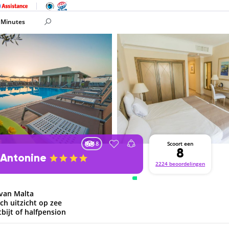
 Minutes
8
Scoort een
8
 Antonine
2224 beoordelingen
 van Malta
h uitzicht op zee
tbijt of halfpension