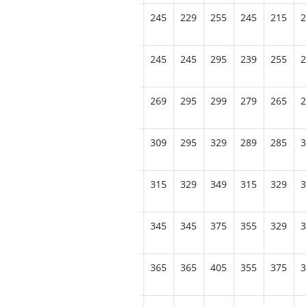
225
209
215
225
235
245
229
255
245
215
2
239
259
249
249
245
245
245
295
239
255
2
285
269
269
295
279
269
295
299
279
265
2
299
295
289
295
289
309
295
329
289
285
3
325
339
315
315
345
315
329
349
315
329
3
369
339
335
359
335
345
345
375
355
329
3
369
365
385
365
379
365
365
405
355
375
3