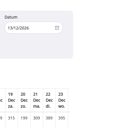
Datum
19
20
21
22
23
24
25
26
27
28
ec
Dec
Dec
Dec
Dec
Dec
Dec
Dec
Dec
Dec
De
.
za.
zo.
ma.
di.
wo.
do.
vr.
za.
zo.
ma
9
315
199
309
389
395
395
309
405
305
379