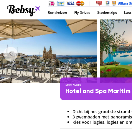
Rondreizen
Fly Drives
Stedentrips
Last
Malta
/
Malta
Hotel and Spa Maritim
Dicht bij het grootste strand
3 zwembaden met panoramisc
Kies voor logies, logies en on