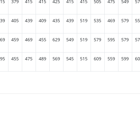
15
379
415
415
425
415
415
505
475
549
57
39
405
439
409
435
439
519
535
469
579
55
69
459
469
455
629
549
519
579
595
579
57
95
455
475
489
569
545
515
609
559
599
60