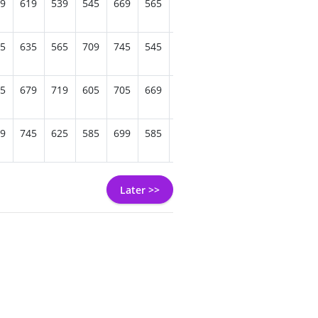
9
619
539
545
669
565
655
655
615
595
479
5
635
565
709
745
545
639
569
685
529
585
5
679
719
605
705
669
675
705
709
645
545
9
745
625
585
699
585
665
619
719
595
545
Later >>