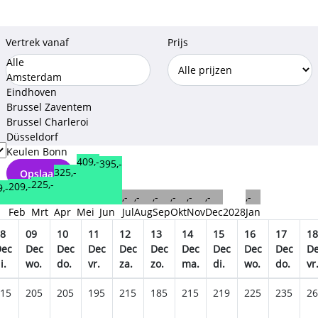
Vertrek vanaf
Prijs
Alle
Amsterdam
Eindhoven
Brussel Zaventem
Brussel Charleroi
Düsseldorf
Keulen Bonn
409,-
395,-
325,-
Opslaan
225,-
209,-
,-
,-
,-
,-
,-
,-
,-
,-
n
Feb
Mrt
Apr
Mei
Jun
Jul
Aug
Sep
Okt
Nov
Dec
2028
Jan
8
09
10
11
12
13
14
15
16
17
18
Dec
Dec
Dec
Dec
Dec
Dec
Dec
Dec
Dec
Dec
D
i.
wo.
do.
vr.
za.
zo.
ma.
di.
wo.
do.
vr
15
205
205
195
215
185
215
219
225
235
26