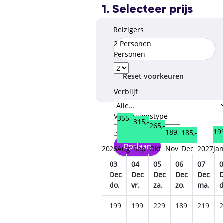
1. Selecteer prijs
Reizigers
2 Personen
Personen
Reset voorkeuren
Verblijf
Verzorgingstype
355,-
315,-
265,-
199
189,-
185,-
Opslaan
2026
Aug
Sep
Okt
Nov
Dec
2027
Ja
28
29
30
01
02
03
04
05
06
07
0
Nov
Nov
Nov
Dec
Dec
Dec
Dec
Dec
Dec
Dec
za.
zo.
ma.
di.
wo.
do.
vr.
za.
zo.
ma.
d
189
195
189
209
209
199
199
229
189
219
2