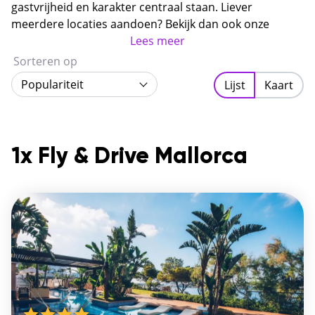
plaatsjes als Sóller en Valldemossa, achter elke bocht
gastvrijheid en karakter centraal staan. Liever
wacht een nieuw uitzicht.
meerdere locaties aandoen? Bekijk dan ook onze
rondreizen Mallorca
.
Lees meer
Sorteren op
Populariteit
Lijst
Kaart
1x Fly & Drive Mallorca