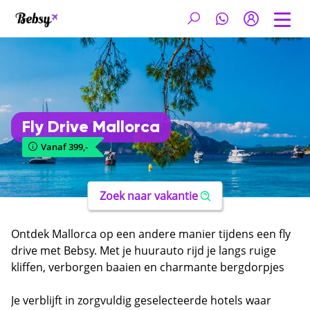
Fly Drive Mallorca
Vanaf 399,-
Zoek naar vakantie
Ontdek Mallorca op een andere manier tijdens een fly
drive met Bebsy. Met je huurauto rijd je langs ruige
kliffen, verborgen baaien en charmante bergdorpjes
waar het leven nog in een rustig tempo verloopt. Van
de indrukwekkende Serra de Tramuntana tot sfeervolle
Je verblijft in zorgvuldig geselecteerde hotels waar