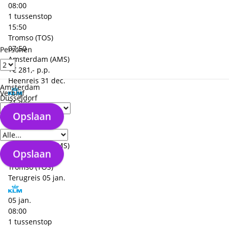
08:00
1 tussenstop
15:50
Tromso (TOS)
07:50
Personen
Amsterdam (AMS)
+€ 281,- p.p.
Heenreis
31 dec.
Amsterdam
Verblijf
Düsseldorf
31 dec.
08:25
Opslaan
Verzorgingstype
1 tussenstop
16:30
Amsterdam (AMS)
Opslaan
08:05
Tromso (TOS)
Terugreis
05 jan.
05 jan.
08:00
1 tussenstop