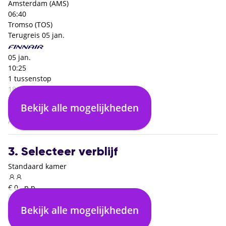
Amsterdam (AMS)
06:40
Tromso (TOS)
Terugreis
05 jan.
05 jan.
10:25
1 tussenstop
18:00
Tromso (TOS)
Bekijk alle mogelijkheden
07:35
Amsterdam (AMS)
3. Selecteer verblijf
Standaard kamer
€ 0,- p.p.
Bekijk alle mogelijkheden
Logies en ontbijt
€ 0,- p.p.