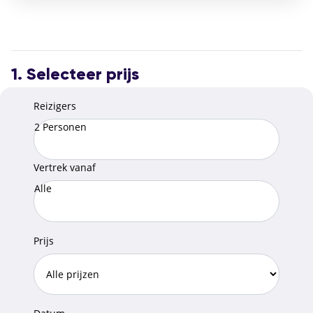
Faciliteiten:
Gratis wifi
Fitnessruimte
Bar
Ontbijtbuffet (ook glutenvrij)
24-uursreceptie
Oplaadpunt voor elektrische auto’s
1. Selecteer prijs
Reizigers
2 Personen
Vertrek vanaf
Alle
Prijs