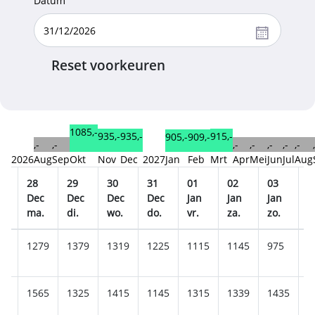
Datum
Reset voorkeuren
1085,-
935,-
935,-
915,-
909,-
905,-
,-
,-
,-
,-
,-
,-
,-
2026
Aug
Sep
Okt
Nov
Dec
2027
Jan
Feb
Mrt
Apr
Mei
Jun
Jul
Aug
28
29
30
31
01
02
03
0
c
Dec
Dec
Dec
Dec
Jan
Jan
Jan
J
ma.
di.
wo.
do.
vr.
za.
zo.
m
85
1279
1379
1319
1225
1115
1145
975
1
39
1565
1325
1415
1145
1315
1339
1435
1