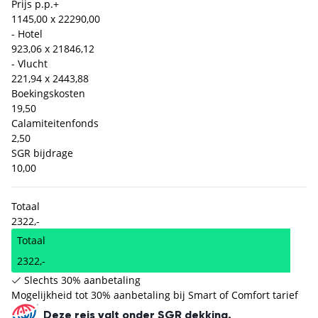
Prijs p.p.
+
1145,00 x 2
2290,00
- Hotel
923,06 x 2
1846,12
- Vlucht
221,94 x 2
443,88
Boekingskosten
19,50
Calamiteitenfonds
2,50
SGR bijdrage
10,00
Totaal
2322,-
Totaal
2322,-
Slechts 30% aanbetaling
Mogelijkheid tot 30% aanbetaling bij Smart of Comfort tarief
Deze reis valt onder SGR dekking.