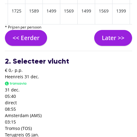
19
1725
1589
1499
1569
1499
1569
1399
1
* Prijzen per persoon
<< Eerder
Later >>
2. Selecteer vlucht
€ 0,- p.p.
Heenreis
31 dec.
31 dec.
05:40
direct
08:55
Amsterdam (AMS)
03:15
Tromso (TOS)
Terugreis
05 jan.