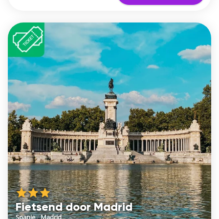
Fietsend door Madrid
Spanje
/
Madrid