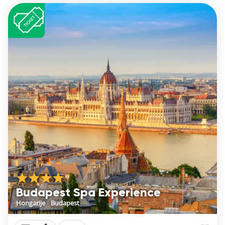
Budapest Spa Experience
Hongarije
/
Budapest