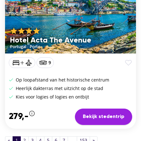
Hotel Acta The Avenue
Portugal
/
Porto
9
Op loopafstand van het historische centrum
Heerlijk dakterras met uitzicht op de stad
Kies voor logies of logies en ontbijt
279,-
Bekijk stedentrip
«
1
2
3
4
5
6
7
...
153
»