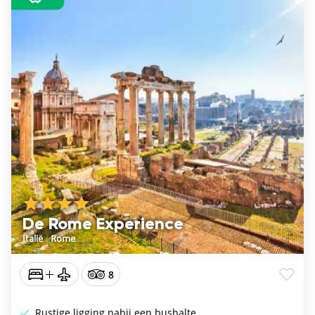
De Rome Experience
Italië
/
Rome
8
Rustige ligging nabij een bushalte