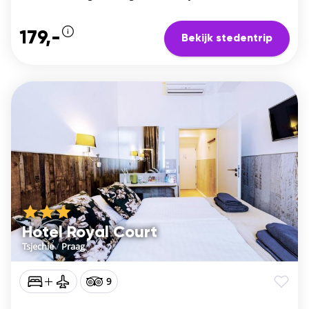
179,-
Bekijk stedentrip
Hotel Royal Court
Tsjechie
/
Praag
9