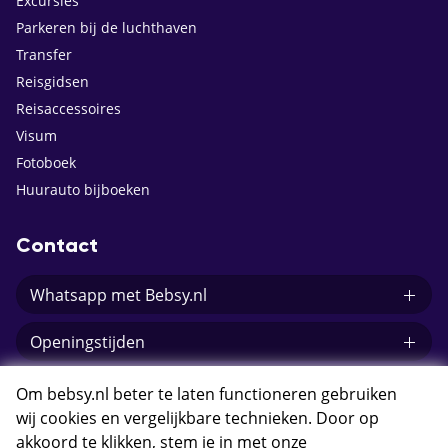
Excursies
Parkeren bij de luchthaven
Transfer
Reisgidsen
Reisaccessoires
Visum
Fotoboek
Huurauto bijboeken
Contact
Whatsapp met Bebsy.nl
Openingstijden
E-mail Bebsy.nl
Om bebsy.nl beter te laten functioneren gebruiken
wij cookies en vergelijkbare technieken. Door op
akkoord te klikken, stem je in met onze