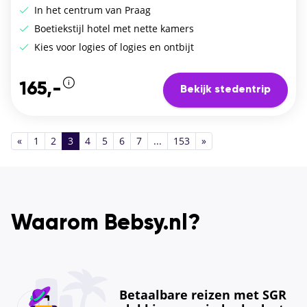
In het centrum van Praag
Boetiekstijl hotel met nette kamers
Kies voor logies of logies en ontbijt
165,-
Bekijk stedentrip
«
1
2
3
4
5
6
7
...
153
»
Waarom Bebsy.nl?
Betaalbare reizen met SGR