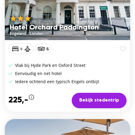
Hotel Orchard Paddington
Engeland
/
Londen
6
Vlak bij Hyde Park en Oxford Street
Eenvoudig en net hotel
Iedere ochtend een typisch Engels ontbijt
225,-
Bekijk stedentrip