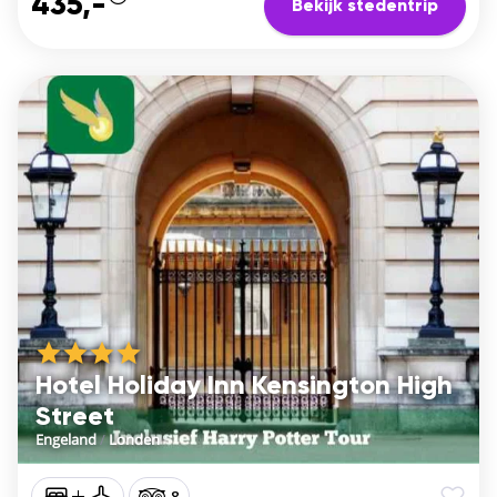
435,-
Bekijk stedentrip
Hotel Holiday Inn Kensington High
Street
Engeland
/
Londen
8