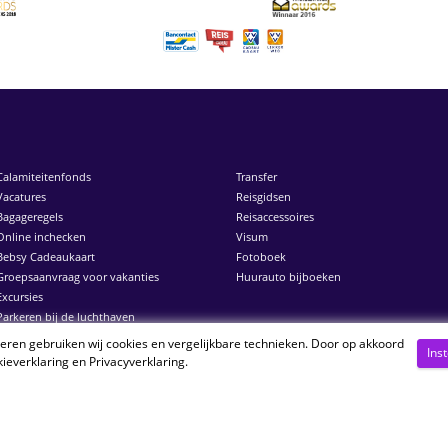
Calamiteitenfonds
Transfer
Vacatures
Reisgidsen
Bagageregels
Reisaccessoires
Online inchecken
Visum
Bebsy Cadeaukaart
Fotoboek
Groepsaanvraag voor vakanties
Huurauto bijboeken
Excursies
Parkeren bij de luchthaven
neren gebruiken wij cookies en vergelijkbare technieken. Door op akkoord
Ins
ieverklaring
en
Privacyverklaring
.