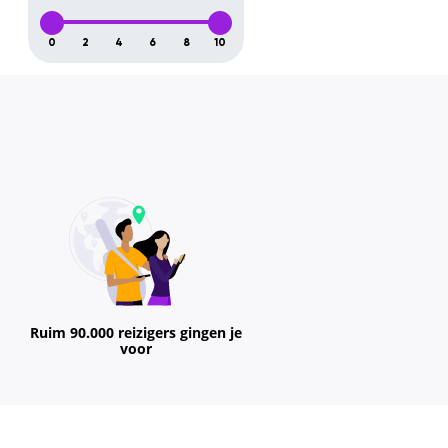
0
2
4
6
8
10
Ruim 90.000 reizigers gingen je
voor