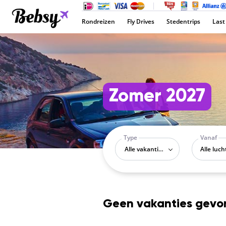
Rondreizen
Fly Drives
Stedentrips
Last
Zomer 2027
Type
Vanaf
Alle vakantietypes
Geen vakanties gev