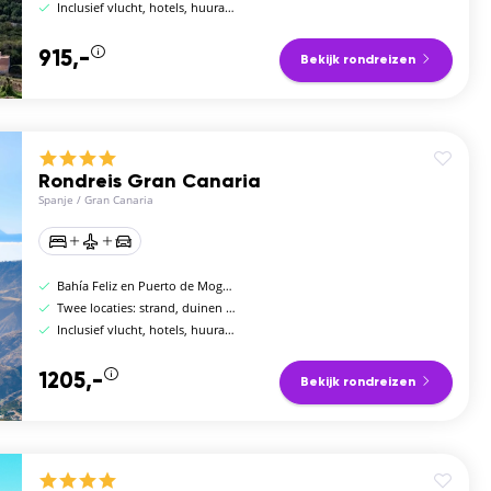
Inclusief vlucht, hotels, huurauto en ferry
915,-
Bekijk rondreizen
Rondreis Gran Canaria
Spanje
/
Gran Canaria
Bahía Feliz en Puerto de Mogán
Twee locaties: strand, duinen en kustdorpen
Inclusief vlucht, hotels, huurauto en ontbijt
1205,-
Bekijk rondreizen