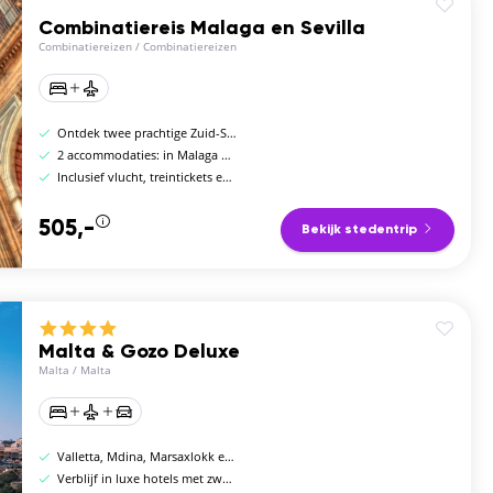
Combinatiereis Malaga en Sevilla
Combinatiereizen
/
Combinatiereizen
Ontdek twee prachtige Zuid-Spaanse steden
2 accommodaties: in Malaga en Sevilla
Inclusief vlucht, treintickets en accommodatie
505,-
Bekijk stedentrip
Malta & Gozo Deluxe
Malta
/
Malta
Valletta, Mdina, Marsaxlokk en het eiland Gozo
Verblijf in luxe hotels met zwembad