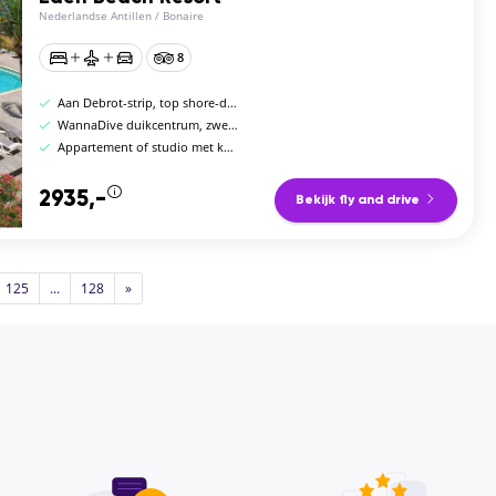
Nederlandse Antillen
/
Bonaire
8
Aan Debrot-strip, top shore-diving zone Bonaire
WannaDive duikcentrum, zwembad met swim-up bar
Appartement of studio met keuken of kitchenette
2935,-
Bekijk fly and drive
125
...
128
»