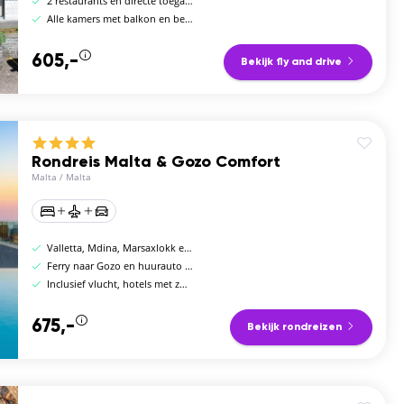
2 restaurants en directe toegang tot levadawalks
Alle kamers met balkon en bergzicht
605,-
Bekijk fly and drive
Rondreis Malta & Gozo Comfort
Malta
/
Malta
Valletta, Mdina, Marsaxlokk en het eiland Gozo
Ferry naar Gozo en huurauto inbegrepen
Inclusief vlucht, hotels met zwembad, huurauto en ferry
675,-
Bekijk rondreizen