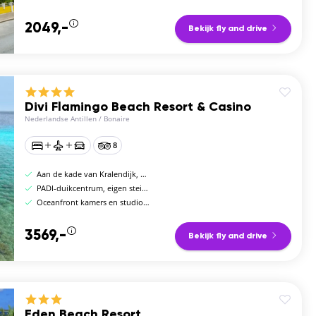
2049,-
Bekijk fly and drive
Divi Flamingo Beach Resort & Casino
Nederlandse Antillen
/
Bonaire
8
Aan de kade van Kralendijk, waterfront duikresort
PADI-duikcentrum, eigen steiger en casino
Oceanfront kamers en studios met zeezicht
3569,-
Bekijk fly and drive
Eden Beach Resort