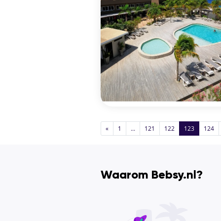
«
1
...
121
122
123
124
Waarom Bebsy.nl?