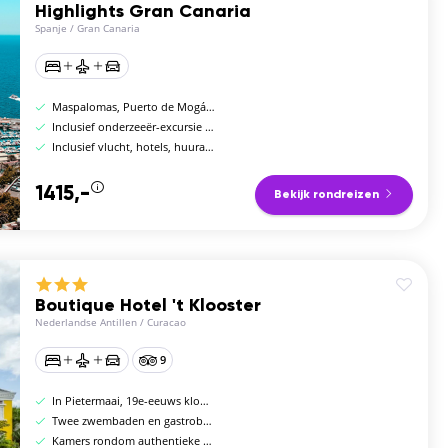
Highlights Gran Canaria
Spanje
/
Gran Canaria
Maspalomas, Puerto de Mogán en Las Palmas
Inclusief onderzeeër-excursie en Pico de las Nieves
Inclusief vlucht, hotels, huurauto en ontbijt
1415,-
Bekijk rondreizen
Boutique Hotel 't Klooster
Nederlandse Antillen
/
Curacao
9
In Pietermaai, 19e-eeuws kloostergebouw
Twee zwembaden en gastrobar in historisch pand
Kamers rondom authentieke koloniale binnenplaats