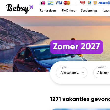
Rondreizen
Fly Drives
Stedentrips
Last
Zomer 2027
Type
Vanaf
Alle vakantietypes
1271 vakanties gevon