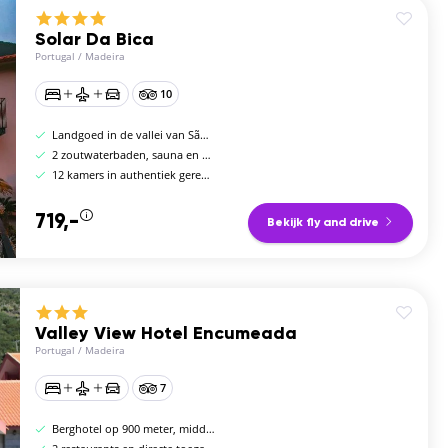
Solar Da Bica
Portugal
/
Madeira
10
Landgoed in de vallei van São Vicente, noordkust
2 zoutwaterbaden, sauna en biologisch restaurant
12 kamers in authentiek gerenoveerde boerderij
719,-
Bekijk fly and drive
Valley View Hotel Encumeada
Portugal
/
Madeira
7
Berghotel op 900 meter, midden in het laurierbos