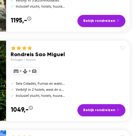
Verblijf in 5 accommodaties
Inclusief vlucht, hotels, huurauto en ontbijt
1195,-
Bekijk rondreizen
Rondreis Sao Miguel
Portugal
/
Azoren
Sete Cidades, Furnas en walvissen spotten
Verblijf in 2 hotels, west én oost van São Miguel
Inclusief vlucht, hotels, huurauto en ontbijt
1049,-
Bekijk rondreizen