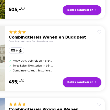
505,-
Bekijk rondreizen
Combinatiereis Wenen en Budapest
Combinatiereizen
/
Combinatiereizen
Met vlucht, treinreis en 4-sterren hotels
Twee keizerlijke steden in één reis
Combineer cultuur, historie en gastronomie
499,-
Bekijk rondreizen
Combinatiereis Praag en Wenen