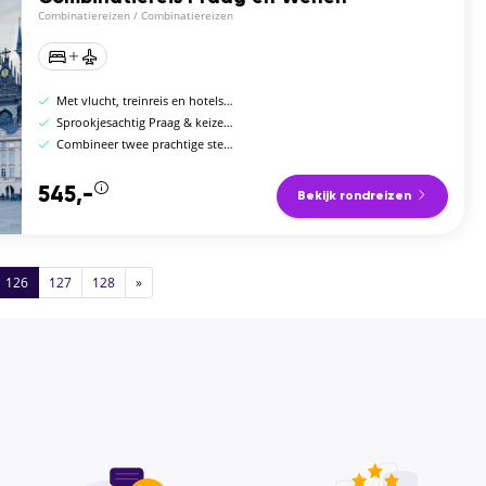
Combinatiereizen
/
Combinatiereizen
Met vlucht, treinreis en hotels en ontbijt
Sprookjesachtig Praag & keizerlijk Wenen
Combineer twee prachtige steden in 1 reis
545,-
Bekijk rondreizen
126
127
128
»