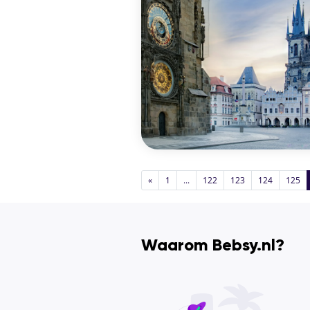
«
1
...
122
123
124
125
Waarom Bebsy.nl?