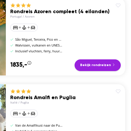
Rondreis Azoren compleet (4 eilanden)
Portugal
/
Azoren
São Miguel, Terceira, Pico en Faial
Walvissen, vulkanen en UNESCO-stad Angra
Inclusief vluchten, ferry, huurauto en hotels
1835,-
Bekijk rondreizen
Rondreis Amalfi en Puglia
Italië
/
Puglia
Van de Amalfikust naar de Puglia-kust