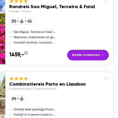
Rondreis Sao Miguel, Terceira & Faial
Portugal
/
Azoren
São Miguel, Terceira en Faial in één reis
Walvissen, kratermeren en geothermische bronnen
Inclusief vluchten, huurauto en hotels
1459,-
Bekijk rondreizen
Combinatiereis Porto en Lissabon
Combinatiereizen
/
Combinatiereizen
Ontdek twee prachtige Portugese steden
Verblijf in 4-sterren hotels in Porto en Lissabon