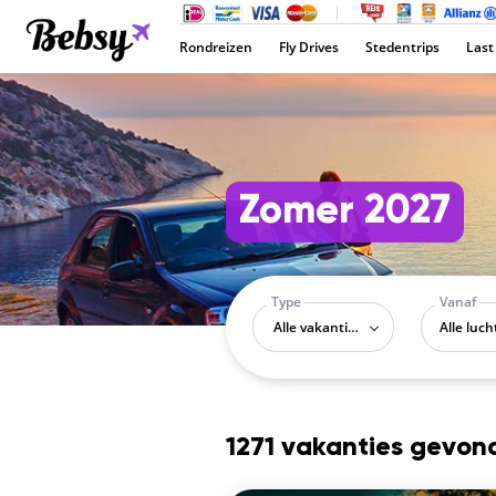
Rondreizen
Fly Drives
Stedentrips
Last
Zomer 2027
Type
Vanaf
Alle vakantietypes
1271 vakanties gevon