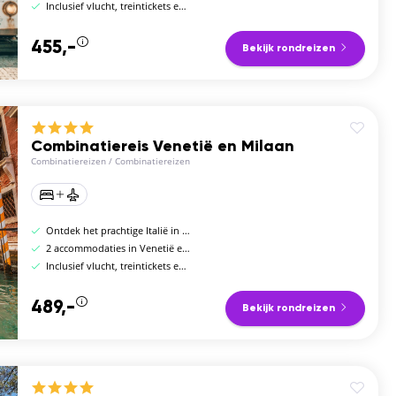
Inclusief vlucht, treintickets en verblijf
455,-
Bekijk rondreizen
Combinatiereis Venetië en Milaan
Combinatiereizen
/
Combinatiereizen
Ontdek het prachtige Italië in 7 dagen
2 accommodaties in Venetië en Milaan
Inclusief vlucht, treintickets en verblijf
489,-
Bekijk rondreizen