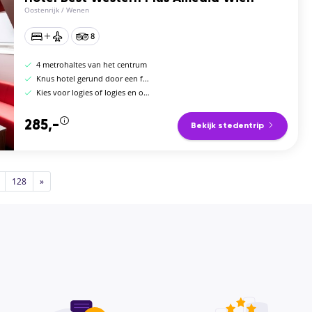
Oostenrijk
/
Wenen
8
4 metrohaltes van het centrum
Knus hotel gerund door een familie
Kies voor logies of logies en ontbijt
285,-
Bekijk stedentrip
128
»