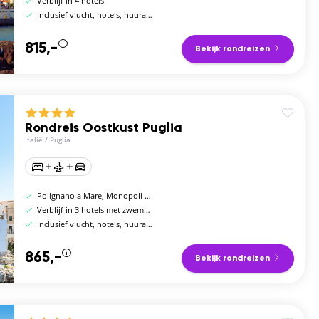
Verblijf in 4 hotels
Inclusief vlucht, hotels, huurauto en ontbijt
815,-
Bekijk rondreizen
Rondreis Oostkust Puglia
Italië
/
Puglia
Polignano a Mare, Monopoli en Ostuni
Verblijf in 3 hotels met zwembad
Inclusief vlucht, hotels, huurauto en ontbijt
865,-
Bekijk rondreizen