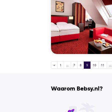
«
1
...
7
8
9
10
11
...
Waarom Bebsy.nl?