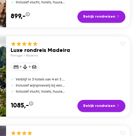
Inclusief vlucht, hotels, huurauto en ontbijt
899,-
Bekijk rondreizen
Luxe rondreis Madeira
Portugal
/
Madeira
Verblijf in 3 hotels van 4 en 5 sterren
Inclusief wijnproeverij bij een Madeira-wijnmakerij
Inclusief vlucht, hotels, huurauto en ontbijt
1085,-
Bekijk rondreizen