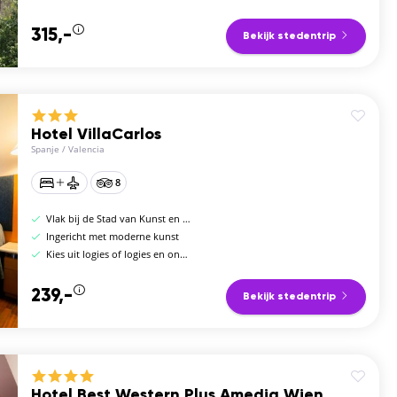
315,-
Bekijk stedentrip
Hotel VillaCarlos
Spanje
/
Valencia
8
Vlak bij de Stad van Kunst en Wetenschap
Ingericht met moderne kunst
Kies uit logies of logies en ontbijt
239,-
Bekijk stedentrip
Hotel Best Western Plus Amedia Wien