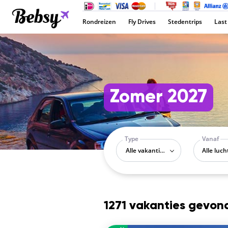
Rondreizen
Fly Drives
Stedentrips
Last
Zomer 2027
Type
Vanaf
Alle vakantietypes
1271 vakanties gevon