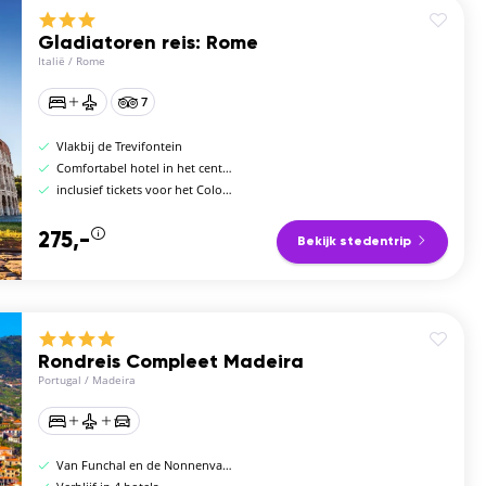
Gladiatoren reis: Rome
Italië
/
Rome
7
Vlakbij de Trevifontein
Comfortabel hotel in het centrum
inclusief tickets voor het Colosseum
275,-
Bekijk stedentrip
Rondreis Compleet Madeira
Portugal
/
Madeira
Van Funchal en de Nonnenvallei tot Porto Moniz