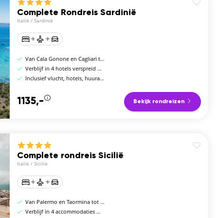
Complete Rondreis Sardinië
Italië
/
Sardinië
Van Cala Gonone en Cagliari tot Alghero en Olbia
Verblijf in 4 hotels verspreid over het eiland
Inclusief vlucht, hotels, huurauto en ontbijt
1135,-
Bekijk rondreizen
Complete rondreis Sicilië
Italië
/
Sicilië
Van Palermo en Taormina tot de Etna en Agrigento
Verblijf in 4 accommodaties met zwembad