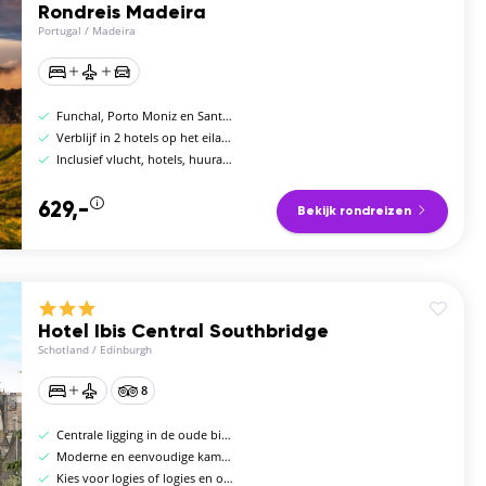
Rondreis Madeira
Portugal
/
Madeira
Funchal, Porto Moniz en Santana
Verblijf in 2 hotels op het eiland
Inclusief vlucht, hotels, huurauto en ontbijt
629,-
Bekijk rondreizen
Hotel Ibis Central Southbridge
Schotland
/
Edinburgh
8
Centrale ligging in de oude binnenstad
Moderne en eenvoudige kamers
Kies voor logies of logies en ontbijt