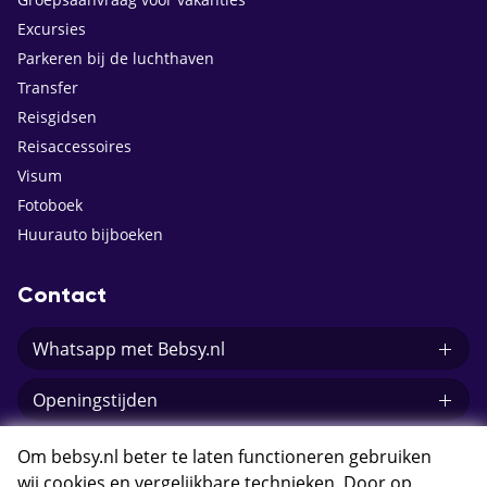
Excursies
Parkeren bij de luchthaven
Transfer
Reisgidsen
Reisaccessoires
Visum
Fotoboek
Huurauto bijboeken
Contact
Whatsapp met Bebsy.nl
Openingstijden
E-mail Bebsy.nl
Om bebsy.nl beter te laten functioneren gebruiken
wij cookies en vergelijkbare technieken. Door op