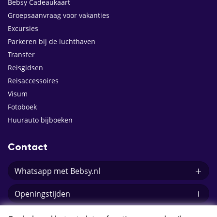
Bebsy Cadeaukaart
Groepsaanvraag voor vakanties
Excursies
Parkeren bij de luchthaven
Transfer
Reisgidsen
Reisaccessoires
Visum
Fotoboek
Huurauto bijboeken
Contact
Whatsapp met Bebsy.nl
Openingstijden
E-mail Bebsy.nl