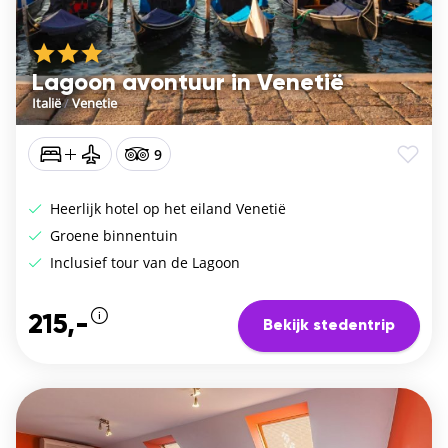
Lagoon avontuur in Venetië
Italië
/
Venetie
9
Heerlijk hotel op het eiland Venetië
Groene binnentuin
Inclusief tour van de Lagoon
215,-
Bekijk stedentrip