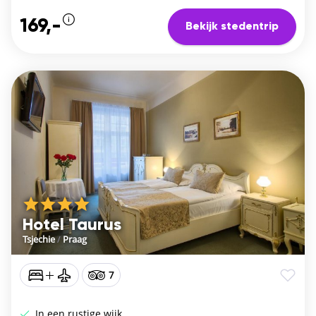
169,-
Bekijk stedentrip
Hotel Taurus
Tsjechie
/
Praag
7
In een rustige wijk