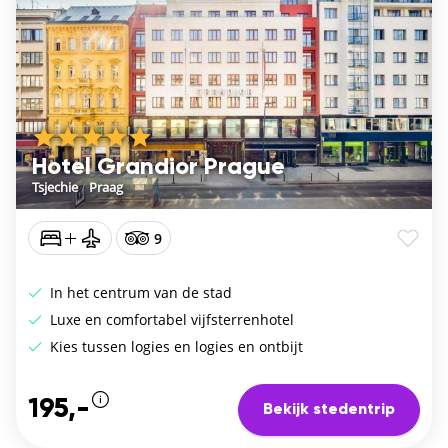
Hotel Grandior Prague
Tsjechie
/
Praag
9
In het centrum van de stad
Luxe en comfortabel vijfsterrenhotel
Kies tussen logies en logies en ontbijt
195,-
Bekijk stedentrip