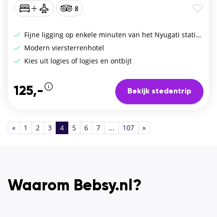
8
Fijne ligging op enkele minuten van het Nyugati station
Modern viersterrenhotel
Kies uit logies of logies en ontbijt
125,-
Bekijk stedentrip
«
1
2
3
4
5
6
7
...
107
»
Waarom Bebsy.nl?