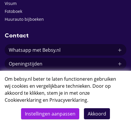
Visum
Fotoboek
Huurauto bijboeken
Contact
Whatsapp met Bebsy.nl
Openingstijden
E-mail Bebsy.nl
Om bebsy.nl beter te laten functioneren gebruiken
wij cookies en vergelijkbare technieken. Door op
akkoord te klikken, stem je in met onze
Cookieverklaring
en
Privacyverklaring
.
© 2026 Bebsy.nl
Instellingen aanpassen
Akkoord