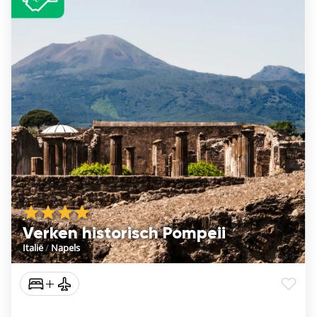
Verken historisch Pompeii
Italië
/
Napels