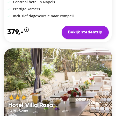
Centraal hotel in Napels
Prettige kamers
Inclusief dagexcursie naar Pompeii
379,-
Bekijk stedentrip
Hotel Villa Rosa
Italië
/
Rome