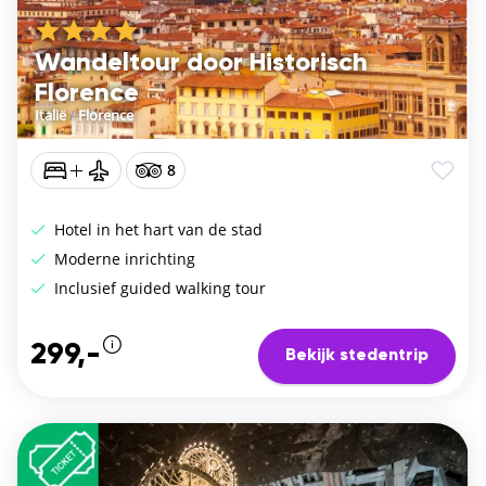
Wandeltour door Historisch
Florence
Italië
/
Florence
8
Hotel in het hart van de stad
Moderne inrichting
Inclusief guided walking tour
299,-
Bekijk stedentrip