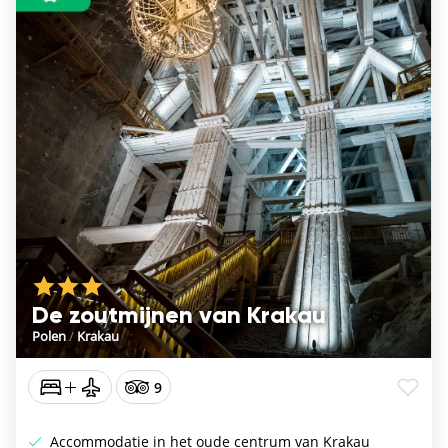
De zoutmijnen van Krakau
Polen
/
Krakau
9
Accommodatie in het oude centrum van Krakau