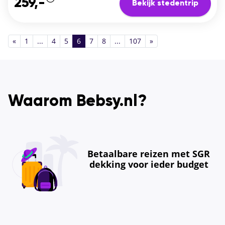
259,-
Bekijk stedentrip
«
1
...
4
5
6
7
8
...
107
»
Waarom Bebsy.nl?
Betaalbare reizen met SGR
dekking voor ieder budget