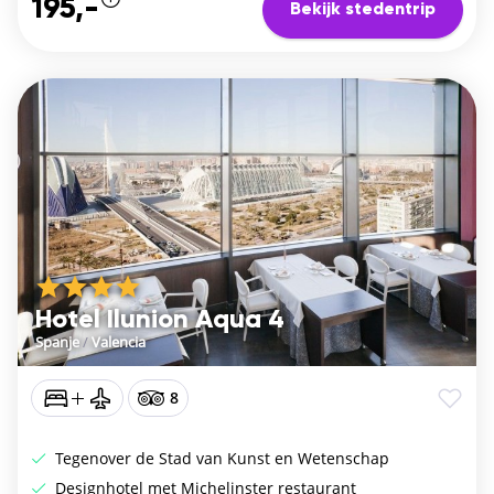
195,-
Bekijk stedentrip
Hotel Ilunion Aqua 4
Spanje
/
Valencia
8
Tegenover de Stad van Kunst en Wetenschap
Designhotel met Michelinster restaurant