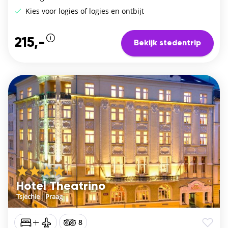
Kies voor logies of logies en ontbijt
215,-
Bekijk stedentrip
Hotel Theatrino
Tsjechie
/
Praag
8