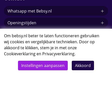
Whatsapp met Bebsy.nl
Openingstijden
E-mail Bebsy.nl
Om bebsy.nl beter te laten functioneren gebruiken
wij cookies en vergelijkbare technieken. Door op
akkoord te klikken, stem je in met onze
Cookieverklaring
en
Privacyverklaring
.
© 2026 Bebsy.nl
Instellingen aanpassen
Akkoord