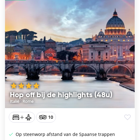
Hop off bij de highlights (48u)
Italië
/
Rome
10
Op steenworp afstand van de Spaanse trappen