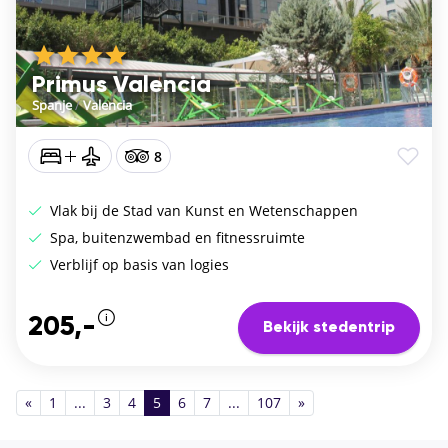
Primus Valencia
Spanje
/
Valencia
8
Vlak bij de Stad van Kunst en Wetenschappen
Spa, buitenzwembad en fitnessruimte
Verblijf op basis van logies
205,-
Bekijk stedentrip
«
1
...
3
4
5
6
7
...
107
»