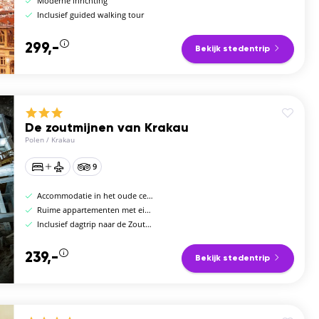
Moderne inrichting
Inclusief guided walking tour
299,-
Bekijk stedentrip
De zoutmijnen van Krakau
Polen
/
Krakau
9
Accommodatie in het oude centrum van Krakau
Ruime appartementen met eigen keuken
Inclusief dagtrip naar de Zoutmijnen
239,-
Bekijk stedentrip