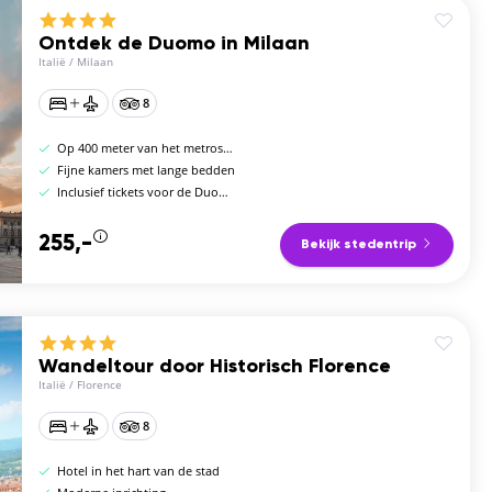
Ontdek de Duomo in Milaan
Italië
/
Milaan
8
Op 400 meter van het metrostation Gionia
Fijne kamers met lange bedden
Inclusief tickets voor de Duomo
255,-
Bekijk stedentrip
Wandeltour door Historisch Florence
Italië
/
Florence
8
Hotel in het hart van de stad