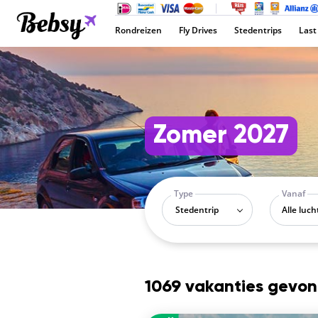
Rondreizen
Fly Drives
Stedentrips
Last
Zomer 2027
Type
Vanaf
Stedentrip
1069 vakanties gevo