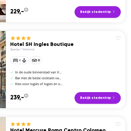
229,-
Bekijk stedentrip
Hotel SH Ingles Boutique
Spanje
/
Valencia
8
In de oude binnenstad van Valencia
Bar met de beste cocktails van Valencia
Kies voor logies of logies en ontbijt
239,-
Bekijk stedentrip
Hotel Mercure Roma Centro Colosseo