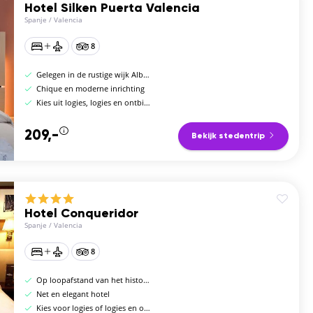
Hotel Silken Puerta Valencia
Spanje
/
Valencia
8
Gelegen in de rustige wijk Albors
Chique en moderne inrichting
Kies uit logies, logies en ontbijt, halfpension of volpension
209,-
Bekijk stedentrip
Hotel Conqueridor
Spanje
/
Valencia
8
Op loopafstand van het historisch centrum
Net en elegant hotel
Kies voor logies of logies en ontbijt