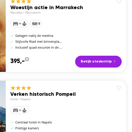
Woestijn actie in Marrakech
Marokko
/
Marrakech
9
Gelegen nabij de medina
Stijlvolle Riad met binnenplaats
Inclusief quad excursie in de woestijn
395,-
Bekijk stedentrip
Verken historisch Pompeii
Italië
/
Napels
Centraal hotel in Napels
Prettige kamers