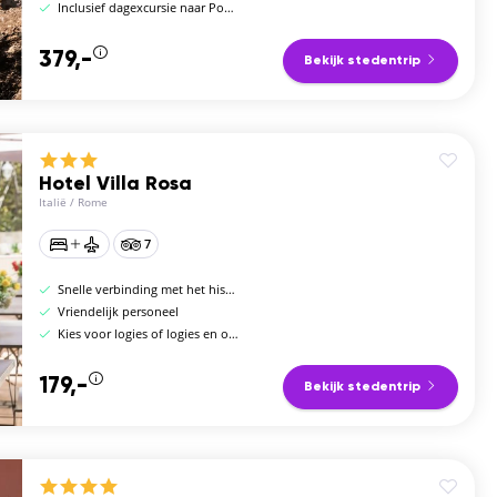
Inclusief dagexcursie naar Pompeii
379,-
Bekijk stedentrip
Hotel Villa Rosa
Italië
/
Rome
7
Snelle verbinding met het historische centrum
Vriendelijk personeel
Kies voor logies of logies en ontbijt
179,-
Bekijk stedentrip