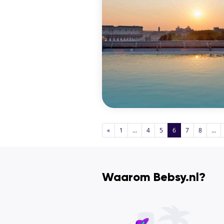
«
1
...
4
5
6
7
8
...
Waarom Bebsy.nl?