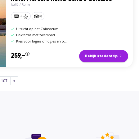
Italië
/
Rome
8
Uitzicht op het Colosseum
Dakterras met zwembad
Kies voor logies of logies en ontbijt
259,-
Bekijk stedentrip
107
»