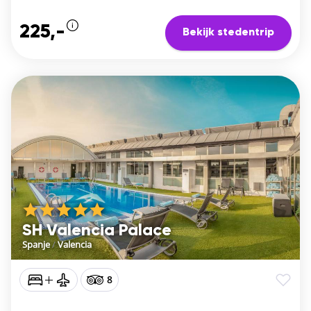
225,-
Bekijk stedentrip
SH Valencia Palace
Spanje
/
Valencia
8