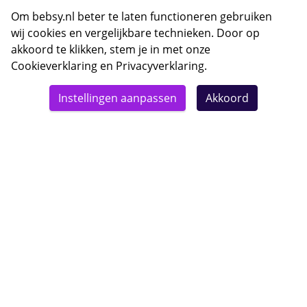
E-mail Bebsy.nl
Om bebsy.nl beter te laten functioneren gebruiken
wij cookies en vergelijkbare technieken. Door op
akkoord te klikken, stem je in met onze
Cookieverklaring
en
Privacyverklaring
.
© 2026 Bebsy.nl
Instellingen aanpassen
Akkoord