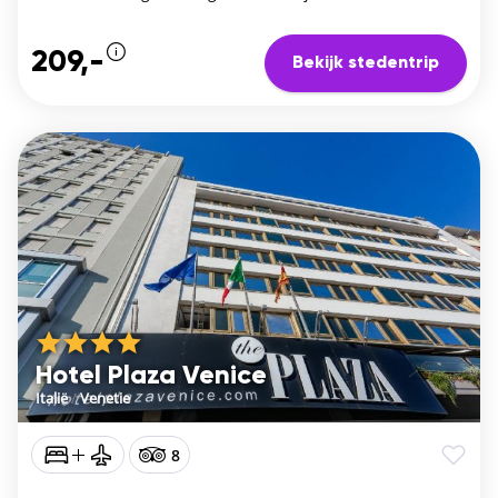
209,-
Bekijk stedentrip
Hotel Plaza Venice
Italië
/
Venetie
8