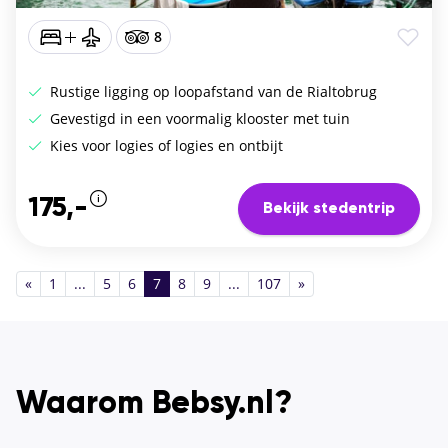
8
Rustige ligging op loopafstand van de Rialtobrug
Gevestigd in een voormalig klooster met tuin
Kies voor logies of logies en ontbijt
175,-
Bekijk stedentrip
«
1
...
5
6
7
8
9
...
107
»
Waarom Bebsy.nl?