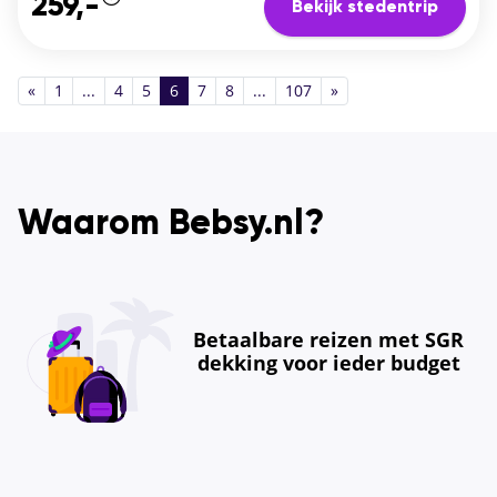
259,-
Bekijk stedentrip
«
1
...
4
5
6
7
8
...
107
»
Waarom Bebsy.nl?
Betaalbare reizen met SGR
dekking voor ieder budget