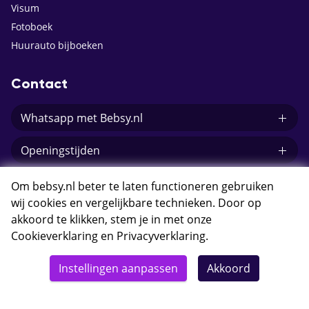
Visum
Fotoboek
Huurauto bijboeken
Contact
Whatsapp met Bebsy.nl
Openingstijden
E-mail Bebsy.nl
Om bebsy.nl beter te laten functioneren gebruiken
wij cookies en vergelijkbare technieken. Door op
akkoord te klikken, stem je in met onze
Cookieverklaring
en
Privacyverklaring
.
© 2026 Bebsy.nl
Instellingen aanpassen
Akkoord