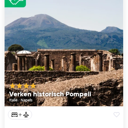
Verken historisch Pompeii
Italië
/
Napels