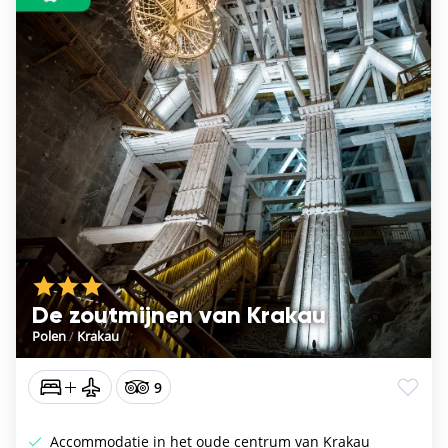
De zoutmijnen van Krakau
Polen
/
Krakau
9
Accommodatie in het oude centrum van Krakau