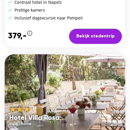
Centraal hotel in Napels
Prettige kamers
Inclusief dagexcursie naar Pompeii
379,-
Bekijk stedentrip
Hotel Villa Rosa
Italië
/
Rome