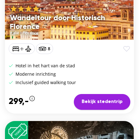
Wandeltour door Historisch
Florence
Italië
/
Florence
8
Hotel in het hart van de stad
Moderne inrichting
Inclusief guided walking tour
299,-
Bekijk stedentrip