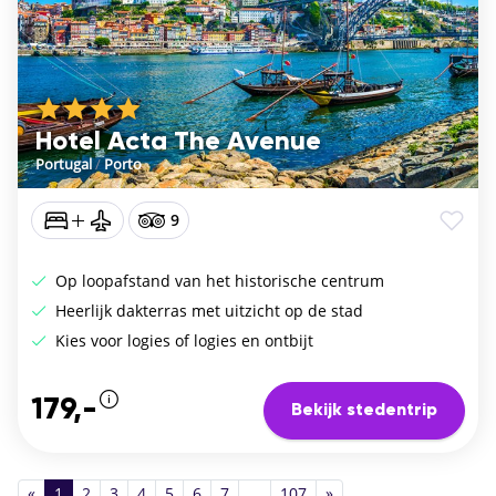
Hotel Acta The Avenue
Portugal
/
Porto
9
Op loopafstand van het historische centrum
Heerlijk dakterras met uitzicht op de stad
Kies voor logies of logies en ontbijt
179,-
Bekijk stedentrip
«
1
2
3
4
5
6
7
...
107
»