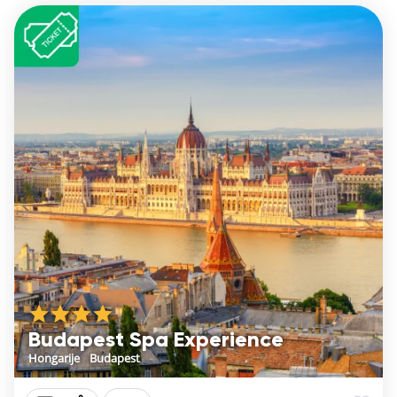
Budapest Spa Experience
Hongarije
/
Budapest