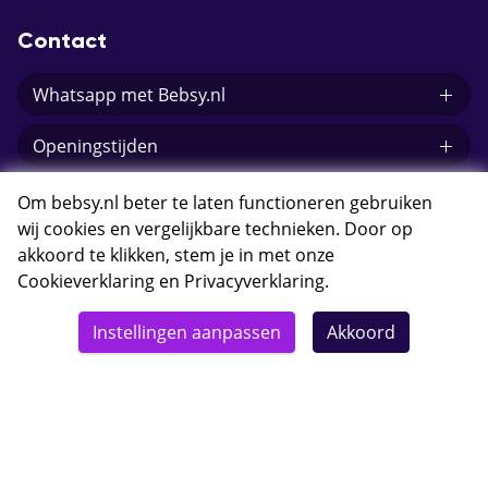
Contact
Whatsapp met Bebsy.nl
Openingstijden
E-mail Bebsy.nl
Om bebsy.nl beter te laten functioneren gebruiken
wij cookies en vergelijkbare technieken. Door op
akkoord te klikken, stem je in met onze
Cookieverklaring
en
Privacyverklaring
.
© 2026 Bebsy.nl
Instellingen aanpassen
Akkoord