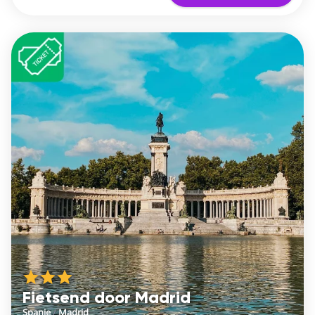
Fietsend door Madrid
Spanje
/
Madrid