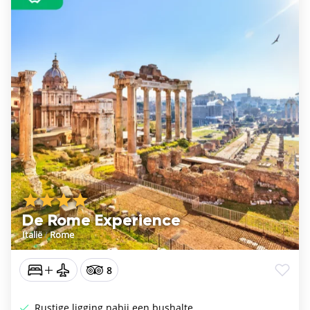
De Rome Experience
Italië
/
Rome
8
Rustige ligging nabij een bushalte