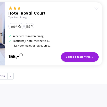
Hotel Royal Court
Tsjechie
/
Praag
9
In het centrum van Praag
Boetiekstijl hotel met nette kamers
Kies voor logies of logies en ontbijt
155,-
Bekijk stedentrip
107
»