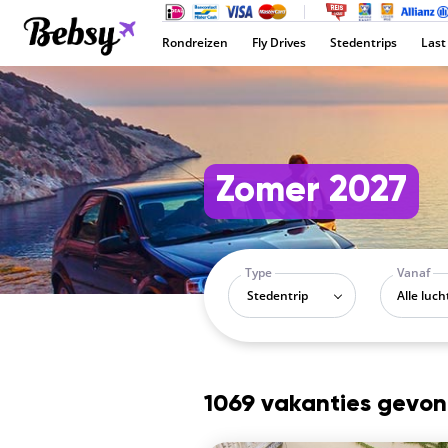
Rondreizen
Fly Drives
Stedentrips
Last
Zomer 2027
Type
Vanaf
Stedentrip
1069 vakanties gevo