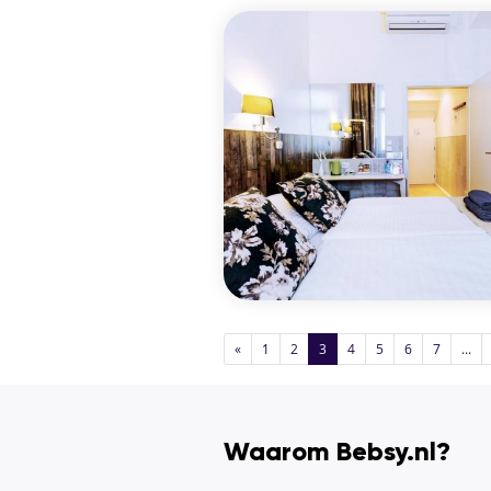
«
1
2
3
4
5
6
7
...
Waarom Bebsy.nl?