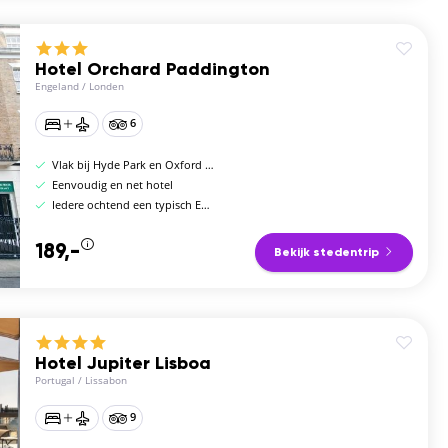
Hotel Orchard Paddington
Engeland
/
Londen
6
Vlak bij Hyde Park en Oxford Street
Eenvoudig en net hotel
Iedere ochtend een typisch Engels ontbijt
189,-
Bekijk stedentrip
Hotel Jupiter Lisboa
Portugal
/
Lissabon
9