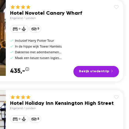
Hotel Novotel Canary Wharf
Engeland
/
Londen
9
Inclusief Harry Potter Tour
In de hippe wijk Tower Hamlets
Dakterras met adembenemend uitzicht over Londen
Maak een keuze tussen logies en logies en ontbijt
435,-
Bekijk stedentrip
Hotel Holiday Inn Kensington High Street
Engeland
/
Londen
8