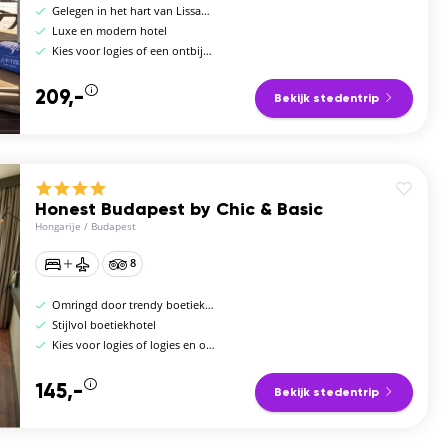
Gelegen in het hart van Lissabon
Luxe en modern hotel
Kies voor logies of een ontbijtbuffet
209,-
Bekijk stedentrip
Honest Budapest by Chic & Basic
Hongarije
/
Budapest
8
Omringd door trendy boetiekjes
Stijlvol boetiekhotel
Kies voor logies of logies en ontbijt
145,-
Bekijk stedentrip