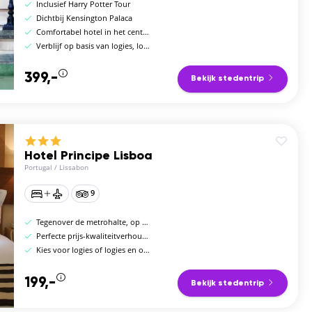
Inclusief Harry Potter Tour
Dichtbij Kensington Palaca
Comfortabel hotel in het centrum
Verblijf op basis van logies, logies en ontbijt of halfpension
399,-
Bekijk stedentrip
Hotel Principe Lisboa
Portugal
/
Lissabon
9
Tegenover de metrohalte, op 4 stops van het centrum
Perfecte prijs-kwaliteitverhouding
Kies voor logies of logies en ontbijt
199,-
Bekijk stedentrip