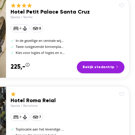
Hotel Petit Palace Santa Cruz
Spanje
/
Sevilla
8
In de gezellige en centrale wijk Santa Cruz
Twee rustgevende binnenplaatsen
Kies voor logies of logies en ontbijt
225,-
Bekijk stedentrip
Hotel Roma Reial
Spanje
/
Barcelona
7
Toplocatie aan het levendige plein Plaça Reial