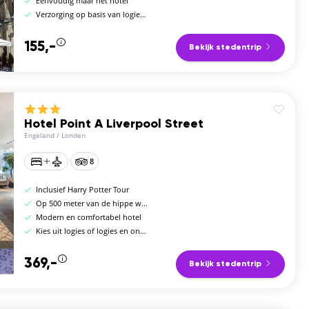
Eenvoudig maar net hotel
Verzorging op basis van logies en ontbijt
155,-
Bekijk stedentrip
Hotel Point A Liverpool Street
Engeland
/
Londen
8
Inclusief Harry Potter Tour
Op 500 meter van de hippe wijk Shoreditch
Modern en comfortabel hotel
Kies uit logies of logies en ontbijt
369,-
Bekijk stedentrip