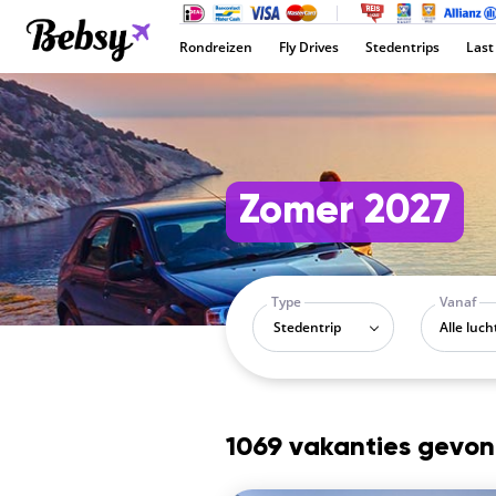
Rondreizen
Fly Drives
Stedentrips
Last
Zomer 2027
Type
Vanaf
Stedentrip
1069 vakanties gevo