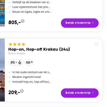
Verblijf op de bladeren van de Palm
Luxe vijsterrenhotel met privéstrand
Keuze uit logies, logies en ontbijt, halfpension, volpension of all-inclusive
805,-
Bekijk stedentrip
Hop-on, Hop-off Krakau (24u)
Polen
/
Krakau
9
In het oude centrum van de stad
Modern ingericht hotel
Inclusief hop-on, hop-off busticket
209,-
Bekijk stedentrip