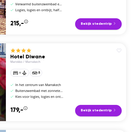
Verwarmd buitenzwembad en luxe spa
Logies, logies en ontbijt, halfpension, volpension of all-inclusive
215,-
Bekijk stedentrip
Hotel Diwane
Marokko
/
Marrakech
8
In het centrum van Marrakech
Buitenzwembad met zonneterras
Kies voor logies, logies en ontbijt, halfpension of volpension
179,-
Bekijk stedentrip