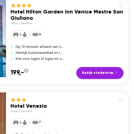
Hotel Hilton Garden Inn Venice Mestre San
Giuliano
Italië
/
Venetie
9
Op 10 minuten afstand van het centrum van Venetië
Heerlijk buitenzwembad en terras
Kies voor logies of logies en ontbijt
199,-
Bekijk stedentrip
Hotel Venezia
Italië
/
Venetie
7