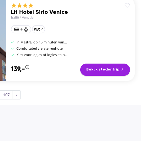
LH Hotel Sirio Venice
Italië
/
Venetie
7
In Mestre, op 15 minuten van Venetië
Comfortabel viersterrenhotel
Kies voor logies of logies en ontbijt
139,-
Bekijk stedentrip
107
»