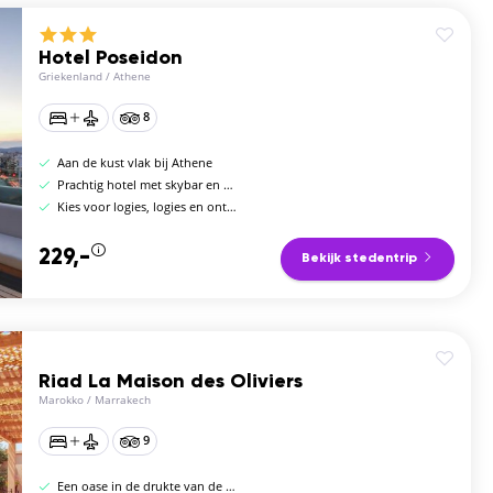
Hotel Poseidon
Griekenland
/
Athene
8
Aan de kust vlak bij Athene
Prachtig hotel met skybar en zwembad
Kies voor logies, logies en ontbijt of halfpension
229,-
Bekijk stedentrip
Riad La Maison des Oliviers
Marokko
/
Marrakech
9
Een oase in de drukte van de stad