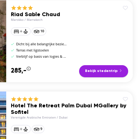
Riad Sable Chaud
Marokko
/
Marrakech
10
Dicht bij alle belangrijke bezienswaardigheden
Terras met ligstoelen
Verblijf op basis van logies & ontbijt, halfpension of volpension
285,-
Bekijk stedentrip
Hotel The Retreat Palm Dubai MGallery by
Sofitel
Verenigde Arabische Emiraten
/
Dubai
9