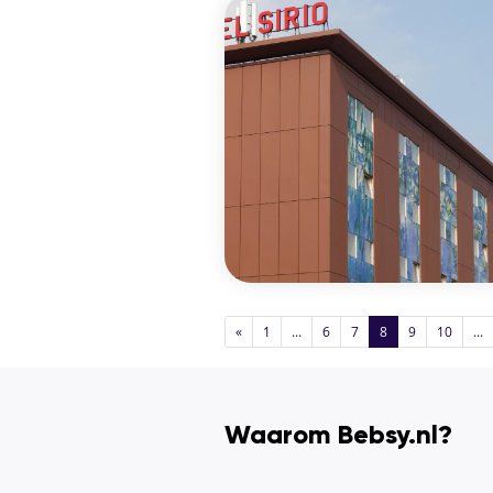
«
1
...
6
7
8
9
10
...
Waarom Bebsy.nl?