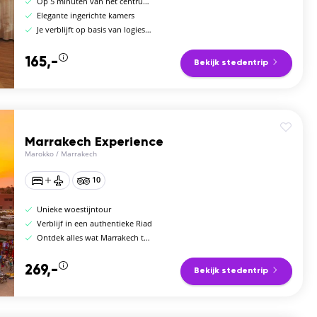
Op 5 minuten van het centrum van Mestre
Elegante ingerichte kamers
Je verblijft op basis van logies en ontbijt
165,-
Bekijk stedentrip
Marrakech Experience
Marokko
/
Marrakech
10
Unieke woestijntour
Verblijf in een authentieke Riad
Ontdek alles wat Marrakech te bieden heeft
269,-
Bekijk stedentrip