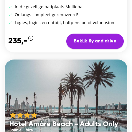
In de gezellige badplaats Mellieha
Onlangs compleet gerenoveerd!
Logies, logies en ontbijt, halfpension of volpension
235,-
Bekijk fly and drive
Hotel Amàre Beach - Adults Only
Spanje
/
Ibiza