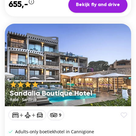
655,-
Bekijk fly and drive
Sandalia Boutique Hotel
Italië
/
Sardinië
9
Adults-only boetiekhotel in Cannigione