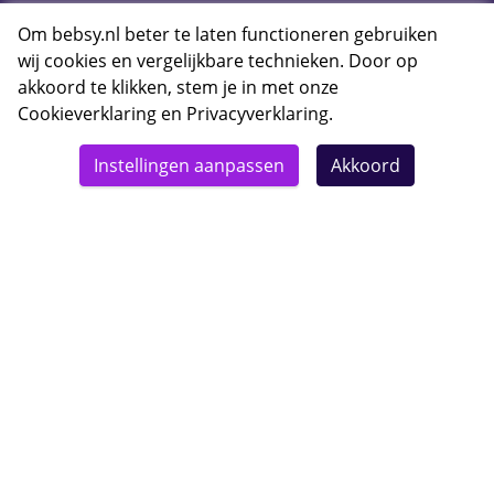
E-mail Bebsy.nl
Om bebsy.nl beter te laten functioneren gebruiken
wij cookies en vergelijkbare technieken. Door op
akkoord te klikken, stem je in met onze
Cookieverklaring
en
Privacyverklaring
.
© 2026 Bebsy.nl
Instellingen aanpassen
Akkoord