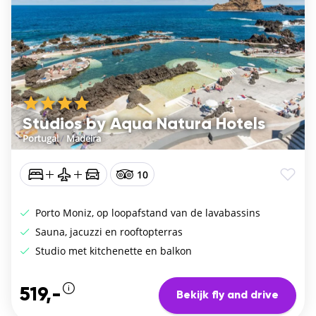
Studios by Aqua Natura Hotels
Portugal
/
Madeira
10
Porto Moniz, op loopafstand van de lavabassins
Sauna, jacuzzi en rooftopterras
Studio met kitchenette en balkon
519,-
Bekijk fly and drive