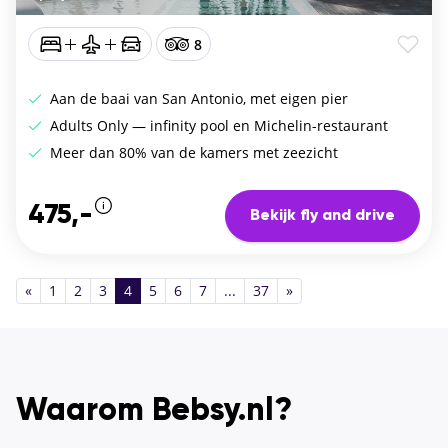
8
Aan de baai van San Antonio, met eigen pier
Adults Only — infinity pool en Michelin-restaurant
Meer dan 80% van de kamers met zeezicht
475,-
Bekijk fly and drive
«
1
2
3
4
5
6
7
...
37
»
Waarom Bebsy.nl?