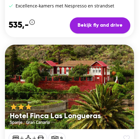
Excellence-kamers met Nespresso en strandset
535,-
Bekijk fly and drive
Hotel Finca Las Longueras
Spanje
/
Gran Canaria
9