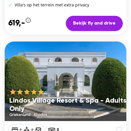
Villa's op het terrein met extra privacy
619,-
Bekijk fly and drive
Lindos Village Resort & Spa - Adults
Only
Griekenland
/
Rhodos
8