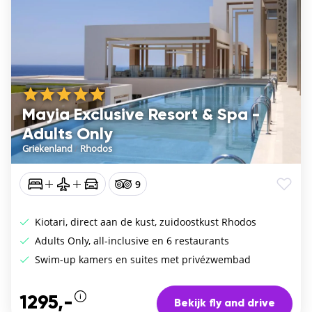
Mayia Exclusive Resort & Spa -
Adults Only
Griekenland
/
Rhodos
9
Kiotari, direct aan de kust, zuidoostkust Rhodos
Adults Only, all-inclusive en 6 restaurants
Swim-up kamers en suites met privézwembad
1295,-
Bekijk fly and drive