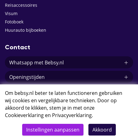
Reisaccessoires
Visum
Fotoboek
Huurauto bijboeken
Contact
Whatsapp met Bebsy.nl
Openingstijden
E-mail Bebsy.nl
Om bebsy.nl beter te laten functioneren gebruiken
wij cookies en vergelijkbare technieken. Door op
akkoord te klikken, stem je in met onze
Cookieverklaring
en
Privacyverklaring
.
© 2026 Bebsy.nl
Instellingen aanpassen
Akkoord