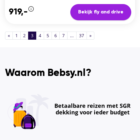
919,-
Bekijk fly and drive
«
1
2
3
4
5
6
7
...
37
»
Waarom Bebsy.nl?
Betaalbare reizen met SGR
dekking voor ieder budget