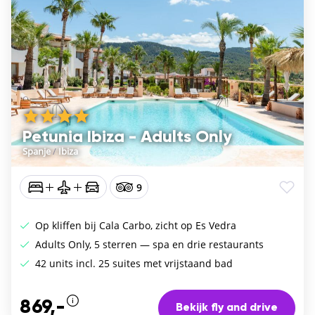
Petunia Ibiza - Adults Only
Spanje
/
Ibiza
9
Op kliffen bij Cala Carbo, zicht op Es Vedra
Adults Only, 5 sterren — spa en drie restaurants
42 units incl. 25 suites met vrijstaand bad
869,-
Bekijk fly and drive