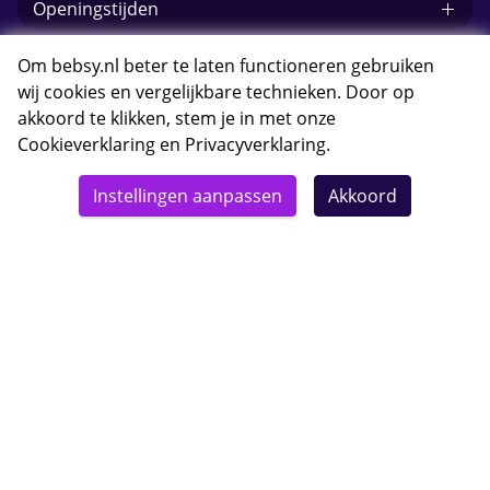
Openingstijden
E-mail Bebsy.nl
Om bebsy.nl beter te laten functioneren gebruiken
wij cookies en vergelijkbare technieken. Door op
akkoord te klikken, stem je in met onze
Cookieverklaring
en
Privacyverklaring
.
© 2026 Bebsy.nl
Instellingen aanpassen
Akkoord