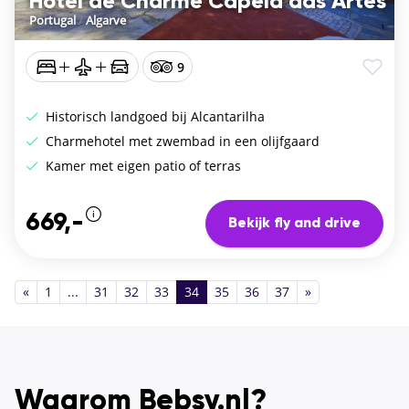
Hotel de Charme Capela das Artes
Portugal
/
Algarve
9
Historisch landgoed bij Alcantarilha
Charmehotel met zwembad in een olijfgaard
Kamer met eigen patio of terras
669,-
Bekijk fly and drive
«
1
...
31
32
33
34
35
36
37
»
Waarom Bebsy.nl?