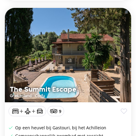
The Summit Escape
Griekenland
/
Corfu
9
Op een heuvel bij Gastouri, bij het Achilleion
Gemeenschappelijk zwembad met zeezicht