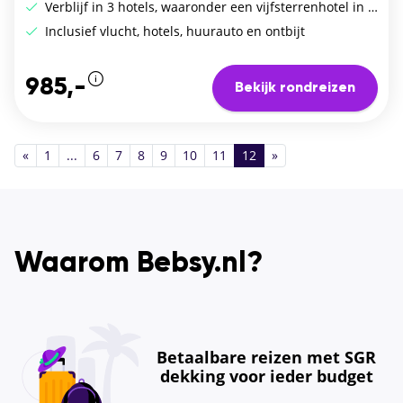
Verblijf in 3 hotels, waaronder een vijfsterrenhotel in Sóller
Inclusief vlucht, hotels, huurauto en ontbijt
985,-
Bekijk rondreizen
«
1
...
6
7
8
9
10
11
12
»
Waarom Bebsy.nl?
Betaalbare reizen met SGR
dekking voor ieder budget