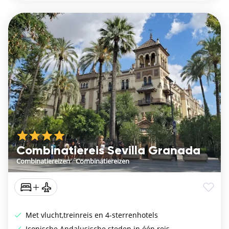
Combinatiereis Sevilla Granada
Combinatiereizen
/
Combinatiereizen
Met vlucht,treinreis en 4-sterrenhotels
Iconische Andalusische steden in één reis