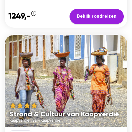
1249,-
Bekijk rondreizen
Strand & Cultuur van Kaapverdië
Kaapverdie
/
Sal - Kaapverdië