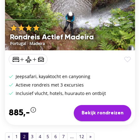
Rondreis Actief Madeira
Portugal
/
Madeira
Jeepsafari, kayaktocht en canyoning
Actieve rondreis met 3 excursies
Inclusief vlucht, hotels, huurauto en ontbijt
885,-
Bekijk rondreizen
«
1
2
3
4
5
6
7
...
12
»