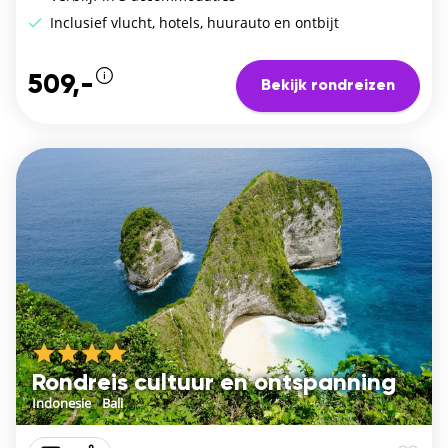
Inclusief vlucht, hotels, huurauto en ontbijt
509,-
Bekijk rondreizen
Rondreis cultuur en ontspanning
Indonesie
/
Bali