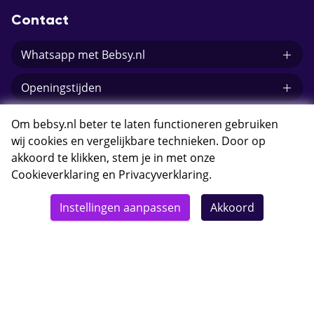
Contact
Whatsapp met Bebsy.nl
Openingstijden
E-mail Bebsy.nl
Om bebsy.nl beter te laten functioneren gebruiken
wij cookies en vergelijkbare technieken. Door op
akkoord te klikken, stem je in met onze
Cookieverklaring
en
Privacyverklaring
.
© 2026 Bebsy.nl
Instellingen aanpassen
Akkoord