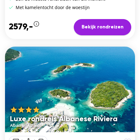
Met kamelentocht door de woestijn
2579,-
Bekijk rondreizen
Luxe rondreis Albanese Riviera
Albanië
/
Albanië