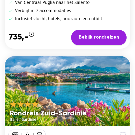
Van Centraal-Puglia naar het Salento
Verblijf in 7 accommodaties
Inclusief vlucht, hotels, huurauto en ontbijt
735,-
Bekijk rondreizen
Rondreis Zuid-Sardinië
Italië
/
Sardinië