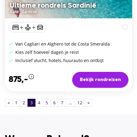
Ultieme rondreis Sardinië
Italië
/
Sardinië
Van Cagliari en Alghero tot de Costa Smeralda
Kies zelf hoeveel dagen je reist
Inclusief vlucht, hotels, huurauto en ontbijt
875,-
Bekijk rondreizen
«
1
2
3
4
5
6
7
...
12
»