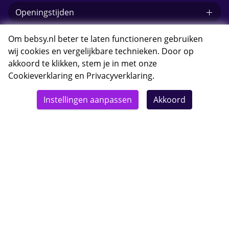
Openingstijden
E-mail Bebsy.nl
Om bebsy.nl beter te laten functioneren gebruiken
wij cookies en vergelijkbare technieken. Door op
akkoord te klikken, stem je in met onze
Cookieverklaring
en
Privacyverklaring
.
© 2026 Bebsy.nl
Instellingen aanpassen
Akkoord