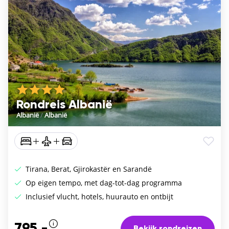
Rondreis Albanië
Albanië
/
Albanië
Tirana, Berat, Gjirokastër en Sarandë
Op eigen tempo, met dag-tot-dag programma
Inclusief vlucht, hotels, huurauto en ontbijt
795,-
Bekijk rondreizen