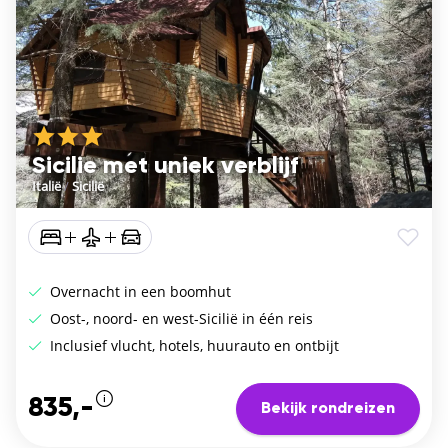
Sicilie met uniek verblijf
Italië
/
Sicilië
Overnacht in een boomhut
Oost-, noord- en west-Sicilië in één reis
Inclusief vlucht, hotels, huurauto en ontbijt
835,-
Bekijk rondreizen