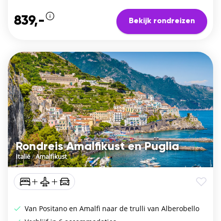
839,-
Bekijk rondreizen
Rondreis Amalfikust en Puglia
Italië
/
Amalfikust
Van Positano en Amalfi naar de trulli van Alberobello