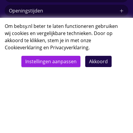
Openingstijden
E-mail Bebsy.nl
Om bebsy.nl beter te laten functioneren gebruiken
wij cookies en vergelijkbare technieken. Door op
akkoord te klikken, stem je in met onze
Cookieverklaring
en
Privacyverklaring
.
© 2026 Bebsy.nl
Instellingen aanpassen
Akkoord