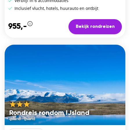
Verblijf in 6 accommodaties
Inclusief vlucht, hotels, huurauto en ontbijt
955,-
Bekijk rondreizen
Rondreis rondom IJsland
IJsland
/
IJsland