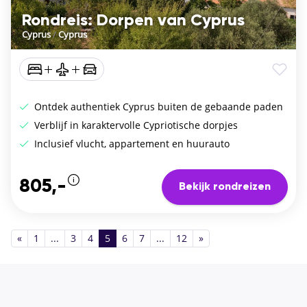
Rondreis: Dorpen van Cyprus
Cyprus
/
Cyprus
Ontdek authentiek Cyprus buiten de gebaande paden
Verblijf in karaktervolle Cypriotische dorpjes
Inclusief vlucht, appartement en huurauto
805,-
Bekijk rondreizen
«
1
...
3
4
5
6
7
...
12
»