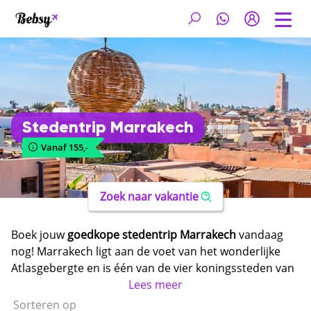
Stedentrip Marrakech
Vanaf 155,-
Zoek naar vakantie
Boek jouw
goedkope stedentrip Marrakech
vandaag
nog! Marrakech ligt aan de voet van het wonderlijke
Atlasgebergte en is één van de vier koningssteden van
Marokko. Tijdens een citytrip Marrakech bewonder je
Lees meer
prachtige paleizen, indrukwekkende moskeeën en een
Sorteren op