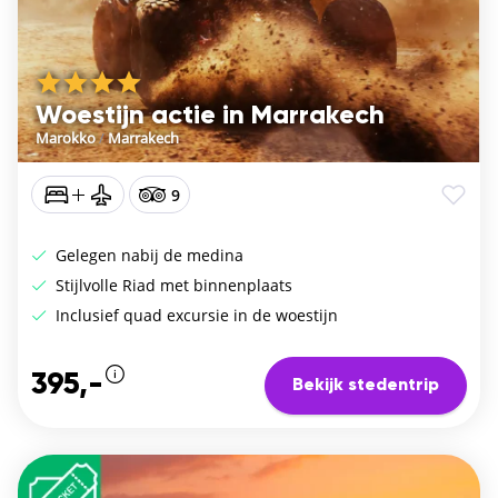
Woestijn actie in Marrakech
Marokko
/
Marrakech
9
Gelegen nabij de medina
Stijlvolle Riad met binnenplaats
Inclusief quad excursie in de woestijn
395,-
Bekijk stedentrip