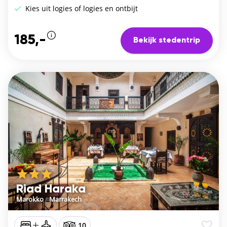
Kies uit logies of logies en ontbijt
185,-
Bekijk stedentrip
Riad Haraka
Marokko
/
Marrakech
10