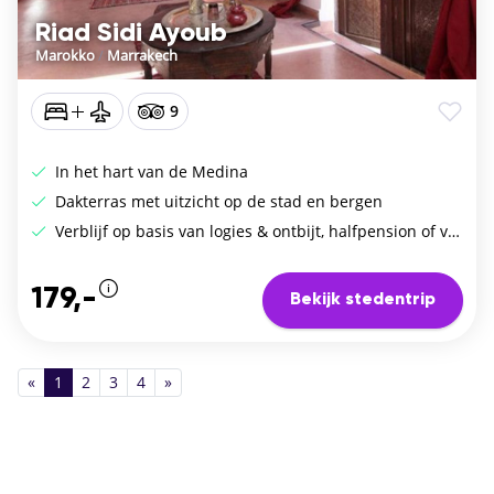
Riad Sidi Ayoub
Marokko
/
Marrakech
9
In het hart van de Medina
Dakterras met uitzicht op de stad en bergen
Verblijf op basis van logies & ontbijt, halfpension of volpension
179,-
Bekijk stedentrip
«
1
2
3
4
»