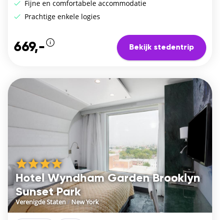
Fijne en comfortabele accommodatie
Prachtige enkele logies
669,-
Bekijk stedentrip
Hotel Wyndham Garden Brooklyn
Sunset Park
Verenigde Staten
/
New York