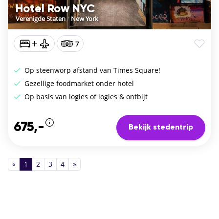
Hotel Row NYC
Verenigde Staten
/
New York
7
Op steenworp afstand van Times Square!
Gezellige foodmarket onder hotel
Op basis van logies of logies & ontbijt
675,-
Bekijk stedentrip
«
1
2
3
4
»