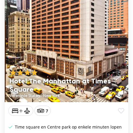
Hotel The Manhattan at Times
Square
Verenigde Staten
/
New York
7
Time square en Centre park op enkele minuten lopen