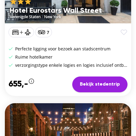
Hotel Eurostars Wall Street
Verenigde Staten
/
New York
7
Perfecte ligging voor bezoek aan stadscentrum
Ruime hotelkamer
verzorgingstype enkele logies en logies inclusief ontbijt
655,-
Bekijk stedentrip