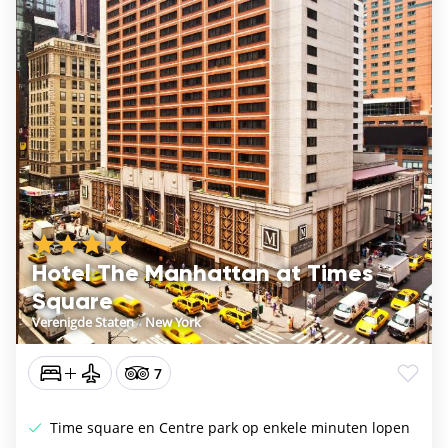
Hotel The Manhattan at Times
Square
Verenigde Staten
/
New York
7
Time square en Centre park op enkele minuten lopen