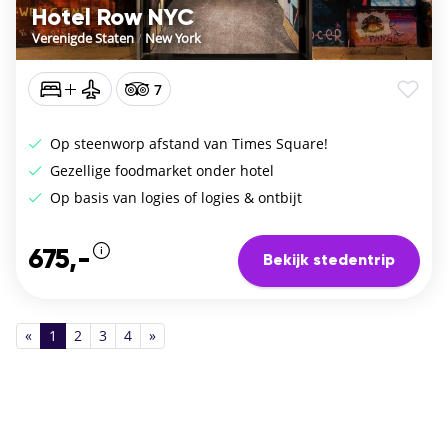
Hotel Row NYC
Verenigde Staten
/
New York
7
Op steenworp afstand van Times Square!
Gezellige foodmarket onder hotel
Op basis van logies of logies & ontbijt
675,-
Bekijk stedentrip
«
1
2
3
4
»