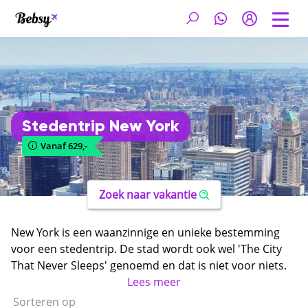
Stedentrip New York
Vanaf 629,-
Zoek naar vakantie
New York is een waanzinnige en unieke bestemming
voor een stedentrip. De stad wordt ook wel 'The City
That Never Sleeps' genoemd en dat is niet voor niets.
Tijdens een
goedkope stedentrip New York
Lees meer
kom je
namelijk ogen te kort! De stad staat vol met
Sorteren op