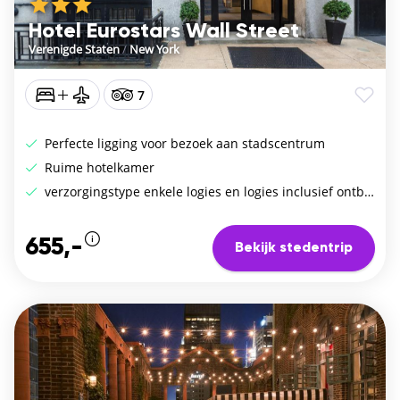
Hotel Eurostars Wall Street
Verenigde Staten
/
New York
7
Perfecte ligging voor bezoek aan stadscentrum
Ruime hotelkamer
verzorgingstype enkele logies en logies inclusief ontbijt
655,-
Bekijk stedentrip