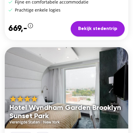
Fijne en comfortabele accommodatie
Prachtige enkele logies
669,-
Bekijk stedentrip
Hotel Wyndham Garden Brooklyn
Sunset Park
Verenigde Staten
/
New York