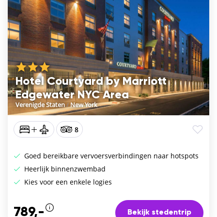
Hotel Courtyard by Marriott
Edgewater NYC Area
Verenigde Staten
/
New York
8
Goed bereikbare vervoersverbindingen naar hotspots
Heerlijk binnenzwembad
Kies voor een enkele logies
789,-
Bekijk stedentrip