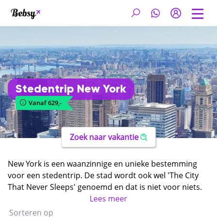
Stedentrip New York
Vanaf 629,-
Zoek naar vakantie
New York is een waanzinnige en unieke bestemming
voor een stedentrip. De stad wordt ook wel 'The City
That Never Sleeps' genoemd en dat is niet voor niets.
Tijdens een
goedkope stedentrip New York
Lees meer
kom je
namelijk ogen te kort! De stad staat vol met
Sorteren op