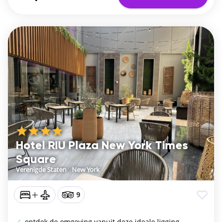
Hotel RIU Plaza New York Times
Square
Verenigde Staten
/
New York
9
ontdek de omgeving vanuit deze ideale ligging