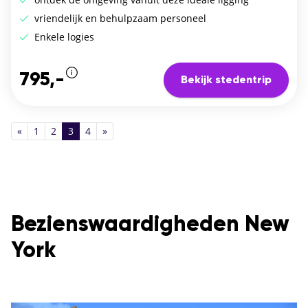
vriendelijk en behulpzaam personeel
Enkele logies
795,-
Bekijk stedentrip
«
1
2
3
4
»
Bezienswaardigheden New
York