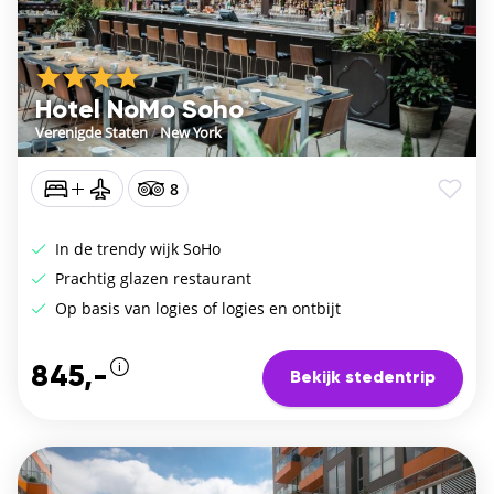
Hotel NoMo Soho
Verenigde Staten
/
New York
8
In de trendy wijk SoHo
Prachtig glazen restaurant
Op basis van logies of logies en ontbijt
845,-
Bekijk stedentrip