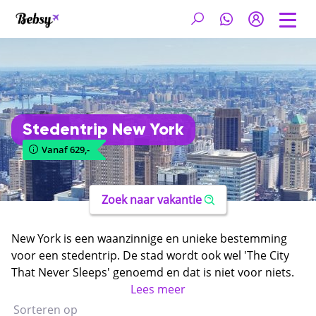
Stedentrip New York
Vanaf 629,-
Zoek naar vakantie
New York is een waanzinnige en unieke bestemming
voor een stedentrip. De stad wordt ook wel 'The City
That Never Sleeps' genoemd en dat is niet voor niets.
Tijdens een
goedkope stedentrip New York
Lees meer
kom je
namelijk ogen te kort! De stad staat vol met
Sorteren op