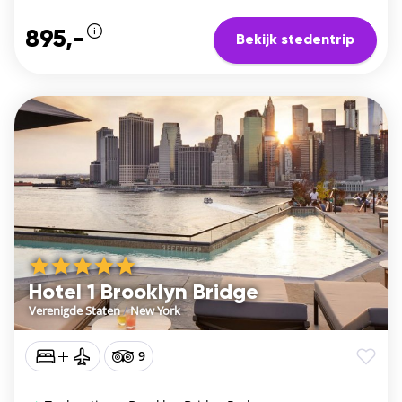
895,-
Bekijk stedentrip
Hotel 1 Brooklyn Bridge
Verenigde Staten
/
New York
9