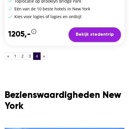
Toplocatie op Brooklyn Bridge Park
Eén van de 10 beste hotels in New York
Kies voor logies of logies en ontbijt
1205,-
Bekijk stedentrip
«
1
2
3
4
»
Bezienswaardigheden New
York