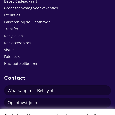
Bebsy Cadeaukaart
Groepsaanvraag voor vakanties
Excursies
Parkeren bij de luchthaven
Transfer
Reisgidsen
Reisaccessoires
Visum
Fotoboek
Huurauto bijboeken
Contact
Whatsapp met Bebsy.nl
Openingstijden
E-mail Bebsy.nl