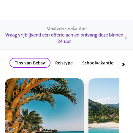
Maatwerk vakantie?
Vraag vrijblijvend een offerte aan en ontvang deze binnen
24 uur
Tips van Bebsy
Reistype
Schoolvakanties
Th