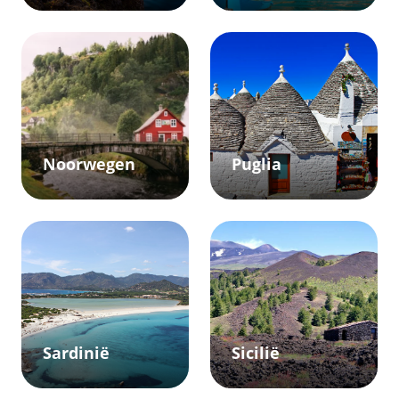
Noorwegen
Puglia
Sardinië
Sicilië