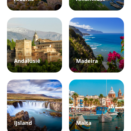
Andalusië
Madeira
IJsland
Malta