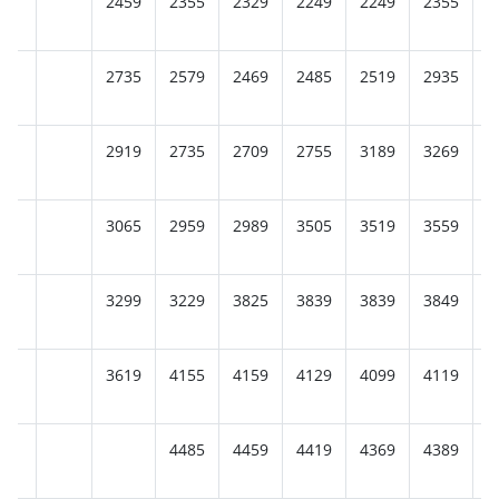
2459
2355
2329
2249
2249
2355
2
2735
2579
2469
2485
2519
2935
2
2919
2735
2709
2755
3189
3269
3
3065
2959
2989
3505
3519
3559
3
3299
3229
3825
3839
3839
3849
3
3619
4155
4159
4129
4099
4119
4
4485
4459
4419
4369
4389
4