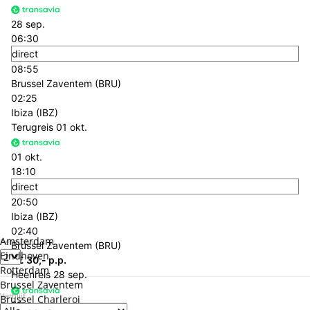
28 sep.
06:30
direct
08:55
Brussel Zaventem (BRU)
02:25
Ibiza (IBZ)
Terugreis
01 okt.
01 okt.
18:10
direct
20:50
Ibiza (IBZ)
02:40
Amsterdam
Personen
Brussel Zaventem (BRU)
Eindhoven
+€ 30,- p.p.
Rotterdam
Heenreis
28 sep.
Brussel Zaventem
Verblijf
Brussel Charleroi
28 sep.