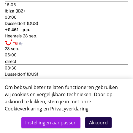
16:05
Ibiza (IBZ)
00:00
Dusseldorf (DUS)
+€ 461,- p.p.
Heenreis
28 sep.
28 sep.
06:00
direct
08:30
Dusseldorf (DUS)
02:30
Ibiza (IBZ)
Om bebsy.nl beter te laten functioneren gebruiken
Terugreis
01 okt.
wij cookies en vergelijkbare technieken. Door op
akkoord te klikken, stem je in met onze
01 okt.
Cookieverklaring
en
Privacyverklaring
.
09:20
direct
Instellingen aanpassen
Akkoord
11:50
Ibiza (IBZ)