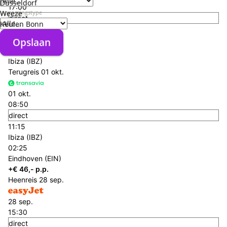
Düsseldorf
17:00
Verzorgingstype
Weeze
direct
Keulen Bonn
19:25
Eindhoven (EIN)
Opslaan
Opslaan
02:25
Ibiza (IBZ)
Terugreis
01 okt.
01 okt.
08:50
direct
11:15
Ibiza (IBZ)
02:25
Eindhoven (EIN)
+€ 46,- p.p.
Heenreis
28 sep.
28 sep.
15:30
direct