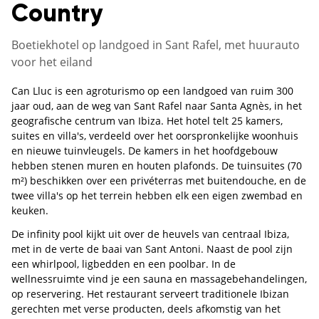
Country
Boetiekhotel op landgoed in Sant Rafel, met huurauto
voor het eiland
Can Lluc is een agroturismo op een landgoed van ruim 300
jaar oud, aan de weg van Sant Rafel naar Santa Agnès, in het
geografische centrum van Ibiza. Het hotel telt 25 kamers,
suites en villa's, verdeeld over het oorspronkelijke woonhuis
en nieuwe tuinvleugels. De kamers in het hoofdgebouw
hebben stenen muren en houten plafonds. De tuinsuites (70
m²) beschikken over een privéterras met buitendouche, en de
twee villa's op het terrein hebben elk een eigen zwembad en
keuken.
De infinity pool kijkt uit over de heuvels van centraal Ibiza,
met in de verte de baai van Sant Antoni. Naast de pool zijn
een whirlpool, ligbedden en een poolbar. In de
wellnessruimte vind je een sauna en massagebehandelingen,
op reservering. Het restaurant serveert traditionele Ibizan
gerechten met verse producten, deels afkomstig van het