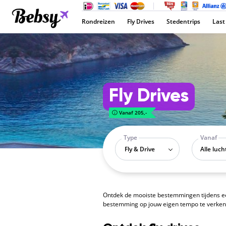
Rondreizen
Fly Drives
Stedentrips
Last
Fly Drives
Vanaf 205,-
Type
Vanaf
Fly & Drive
Ontdek de mooiste bestemmingen tijdens een f
bestemming op jouw eigen tempo te verkenne