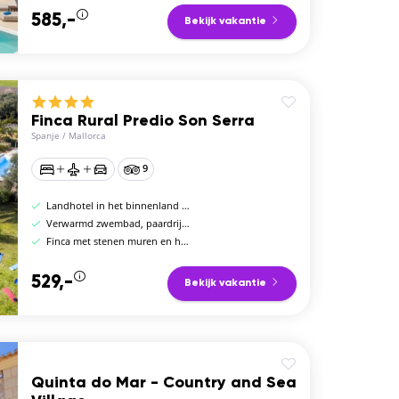
585,-
Bekijk vakantie
Finca Rural Predio Son Serra
Spanje
/
Mallorca
9
Landhotel in het binnenland van noordoost-Mallorca
Verwarmd zwembad, paardrijden en fietsverhuur
Finca met stenen muren en houten balkenplafond
529,-
Bekijk vakantie
Quinta do Mar - Country and Sea