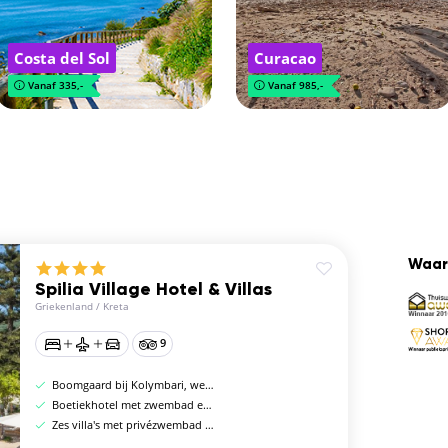
Costa del Sol
Curacao
Vanaf 335,-
Vanaf 985,-
Waar
Spilia Village Hotel & Villas
Griekenland
/
Kreta
9
Boomgaard bij Kolymbari, west-Kreta
Boetiekhotel met zwembad en Kretenzische taverne
Zes villa's met privézwembad en keuken