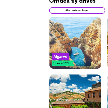
Ontdek fly drives
Alle bestemmingen
Algarve
Vanaf 239,-