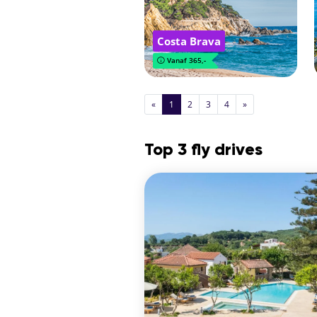
Costa Brava
Vanaf 365,-
«
1
2
3
4
»
Top 3 fly drives