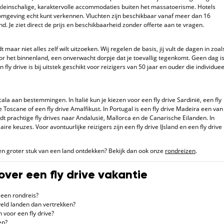
kleinschalige, karaktervolle accommodaties buiten het massatoerisme. Hotels
 omgeving echt kunt verkennen. Vluchten zijn beschikbaar vanaf meer dan 16
d. Je ziet direct de prijs en beschikbaarheid zonder offerte aan te vragen.
dt maar niet alles zelf wilt uitzoeken. Wij regelen de basis, jij vult de dagen in zoal
 door het binnenland, een onverwacht dorpje dat je toevallig tegenkomt. Geen dag i
 fly drive is bij uitstek geschikt voor reizigers van 50 jaar en ouder die individuee
cala aan bestemmingen. In Italië kun je kiezen voor een fly drive Sardinië, een fly
rive Toscane of een fly drive Amalfikust. In Portugal is een fly drive Madeira een van
 prachtige fly drives naar Andalusië, Mallorca en de Canarische Eilanden. In
re keuzes. Voor avontuurlijke reizigers zijn een fly drive IJsland en een fly drive
en groter stuk van een land ontdekken? Bekijk dan ook onze
rondreizen
.
ver een fly drive vakantie
n een rondreis?
gveld landen dan vertrekken?
 voor een fly drive?
en?