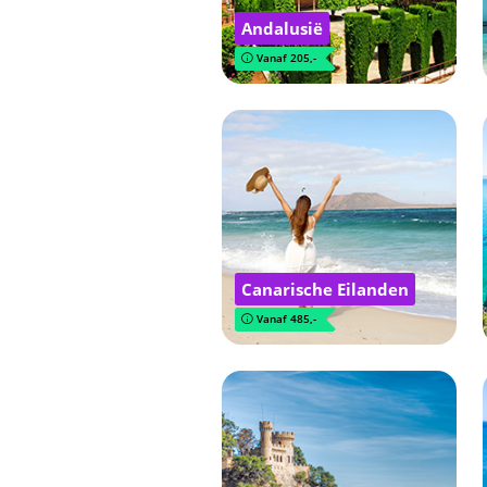
Andalusië
Vanaf 205,-
Canarische Eilanden
Vanaf 485,-