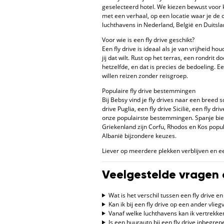
geselecteerd hotel. We kiezen bewust voor 
met een verhaal, op een locatie waar je de
luchthavens in Nederland, België en Duitslan
Voor wie is een fly drive geschikt?
Een fly drive is ideaal als je van vrijheid hou
jij dat wilt. Rust op het terras, een rondrit
hetzelfde, en dat is precies de bedoeling. Een
willen reizen zonder reisgroep.
Populaire fly drive bestemmingen
Bij Bebsy vind je fly drives naar een breed s
drive Puglia, een fly drive Sicilië, een fly d
onze populairste bestemmingen. Spanje biedt
Griekenland zijn Corfu, Rhodos en Kos populai
Albanië bijzondere keuzes.
Liever op meerdere plekken verblijven en e
Veelgestelde vragen o
Wat is het verschil tussen een fly drive e
Kan ik bij een fly drive op een ander vlie
Vanaf welke luchthavens kan ik vertrekken
Is een huurauto bij een fly drive inbegrep