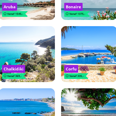
Aruba
Bonaire
Vanaf 1545,-
Vanaf 1375,-
Chalkidiki
Corfu
Vanaf 369,-
Vanaf 335,-