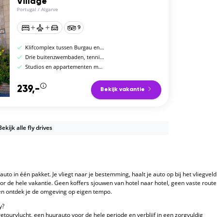
Village
Portugal
/
Algarve
9
Klifcomplex tussen Burgau en Praia da Luz
Drie buitenzwembaden, tennisbaan en fitnessruimte
Studios en appartementen met kitchenette en terras
239,-
Bekijk vakantie
Bekijk alle fly drives
rauto in één pakket. Je vliegt naar je bestemming, haalt je auto op bij het vliegveld
s voor de hele vakantie. Geen koffers sjouwen van hotel naar hotel, geen vaste route
 en ontdek je de omgeving op eigen tempo.
y?
n retourvlucht, een huurauto voor de hele periode en verblijf in een zorgvuldig