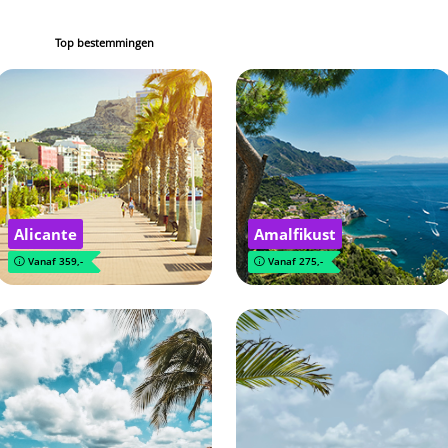
Top bestemmingen
Alicante
Amalfikust
Vanaf 359,-
Vanaf 275,-