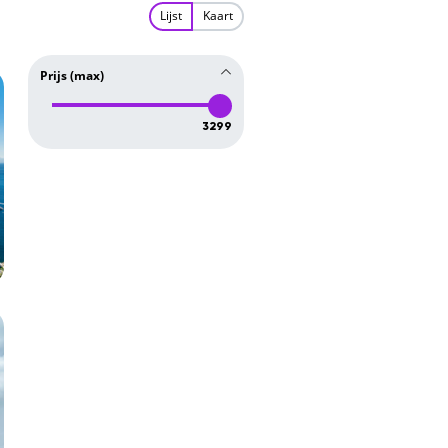
Lijst
Kaart
Prijs (max)
3299