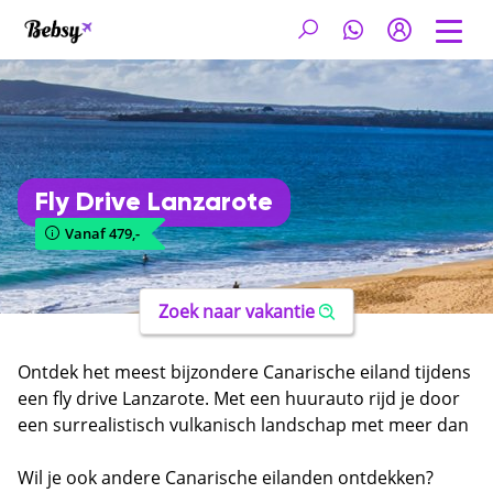
Fly Drive Lanzarote
Vanaf 479,-
Zoek naar vakantie
Ontdek het meest bijzondere Canarische eiland tijdens
een fly drive Lanzarote. Met een huurauto rijd je door
een surrealistisch vulkanisch landschap met meer dan
100 kraters, langs unieke wijngaarden in lavasteen en
langs prachtige stranden aan de Atlantische Oceaan.
Wil je ook andere Canarische eilanden ontdekken?