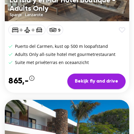
La Isla y el Mar Hotel Boutique -
Adults Only
Spanje
/
Lanzarote
9
Puerto del Carmen, kust op 500 m loopafstand
Adults Only all-suite hotel met gourmetrestaurant
Suite met privéterras en oceaanzicht
865,-
Bekijk fly and drive