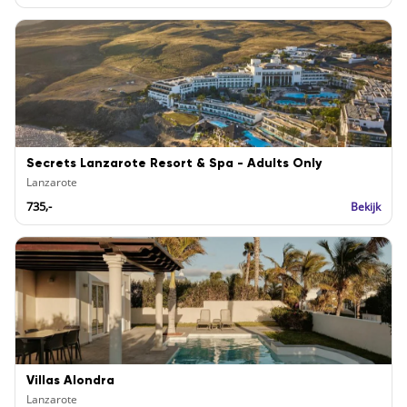
Secrets Lanzarote Resort & Spa - Adults Only
Lanzarote
735,-
Bekijk
Villas Alondra
Lanzarote