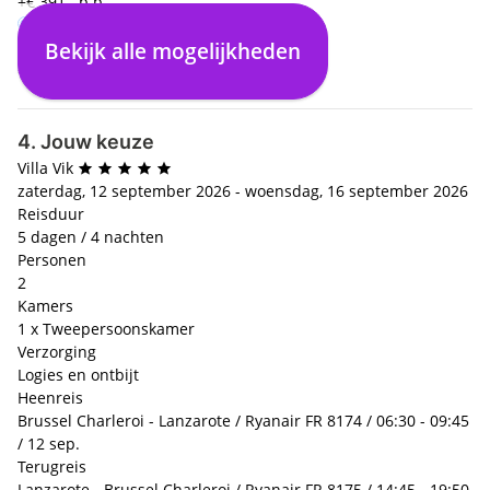
+€ 391,- p.p.
Bekijk alle mogelijkheden
Logies en ontbijt
€ 0,- p.p.
4. Jouw keuze
Villa Vik
zaterdag, 12 september 2026 - woensdag, 16 september 2026
Reisduur
5 dagen / 4 nachten
Personen
2
Kamers
1 x Tweepersoonskamer
Verzorging
Logies en ontbijt
Heenreis
Brussel Charleroi - Lanzarote / Ryanair FR 8174 / 06:30 - 09:45
/ 12 sep.
Terugreis
Lanzarote - Brussel Charleroi / Ryanair FR 8175 / 14:45 - 19:50