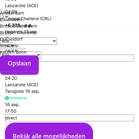
Lanzarote (ACE)
Personen
04:05
Amsterdam
Brussel Charleroi (CRL)
Eindhoven
+€ 333,- p.p.
Brussel Zaventem
Heenreis
12 sep.
Brussel Charleroi
Verblijf
Düsseldorf
12 sep.
Weeze
Verzorgingstype
06:55
Keulen Bonn
direct
Opslaan
Opslaan
10:15
Eindhoven (EIN)
04:20
Lanzarote (ACE)
Terugreis
16 sep.
16 sep.
17:50
direct
22:55
Lanzarote (ACE)
Bekijk alle mogelijkheden
04:05