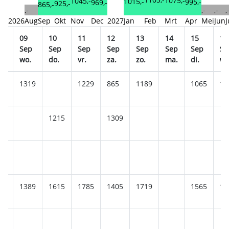
1075,-
1045,-
1015,-
995,-
969,-
925,-
865,-
,-
,-
,-
,
2026
Aug
Sep
Okt
Nov
Dec
2027
Jan
Feb
Mrt
Apr
Mei
Jun
J
09
10
11
12
13
14
15
16
p
Sep
Sep
Sep
Sep
Sep
Sep
Sep
Se
wo.
do.
vr.
za.
zo.
ma.
di.
wo
65
1319
1229
865
1189
1065
12
1215
1309
89
1389
1615
1785
1405
1719
1565
13