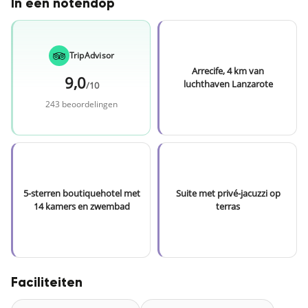
In een notendop
TripAdvisor
Arrecife, 4 km van
9,0
luchthaven Lanzarote
/10
243 beoordelingen
5-sterren boutiquehotel met
Suite met privé-jacuzzi op
14 kamers en zwembad
terras
Faciliteiten