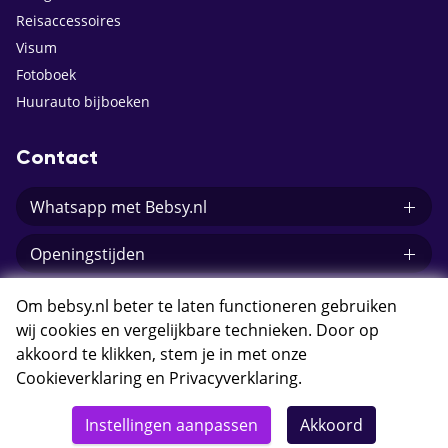
Reisaccessoires
Visum
Fotoboek
Huurauto bijboeken
Contact
Whatsapp met Bebsy.nl
Openingstijden
E-mail Bebsy.nl
Om bebsy.nl beter te laten functioneren gebruiken
wij cookies en vergelijkbare technieken. Door op
akkoord te klikken, stem je in met onze
Cookieverklaring
en
Privacyverklaring
.
© 2026 Bebsy.nl
Instellingen aanpassen
Akkoord