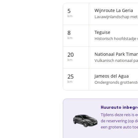
5
Wijnroute La Geria
km
Lavawijnlandschap met 
8
Teguise
km
Historisch hoofdstadje
20
Nationaal Park Tima
km
Vulkanisch nationaal p
25
Jameos del Agua
km
Ondergronds grottenste
Huurauto inbegr
Tijdens deze reis is
de reservering (op d
een grotere auto to