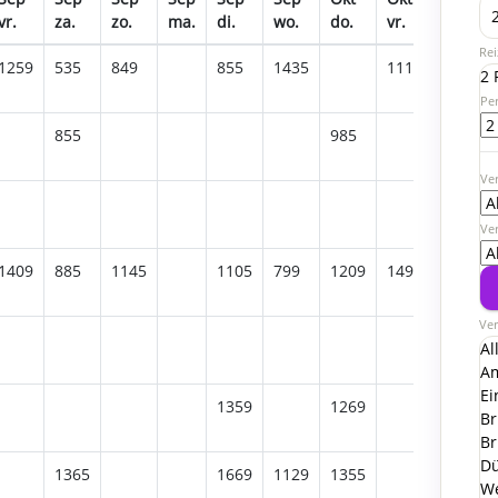
vr.
za.
zo.
ma.
di.
wo.
do.
vr.
za.
Rei
1259
535
849
855
1435
1115
605
2 
Pe
855
985
1105
Ver
Ve
1409
885
1145
1105
799
1209
1495
945
Ver
1255
Al
A
Ei
1359
1269
Br
Br
Dü
1365
1669
1129
1355
1615
W