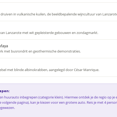
druiven in vulkanische kuilen, de beeldbepalende wijncultuur van Lanzarot
 van Lanzarote met wit gepleisterde gebouwen en zondagmarkt.
nfaya
ark met busrondrit en geothermische demonstraties.
lsel met blinde albinokrabben, aangelegd door César Manrique.
epen:
 een huurauto inbegrepen (categorie klein). Hiermee ontdek je de regio op j
e volgende pagina), kan je kiezen voor een grotere auto. Reis je met 4 perso
egewezen.