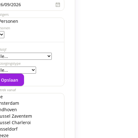
zo.
ma.
di.
wo.
do.
vr.
za.
zo.
ma.
zigers
925
779
1475
1115
685
915
Personen
rsonen
859
1005
1045
blijf
1105
rzorgingstype
1155
1219
905
1249
1659
1025
1185
Opslaan
trek vanaf
1535
1315
le
msterdam
ndhoven
1469
1445
1459
ussel Zaventem
ussel Charleroi
sseldorf
2065
1965
1249
1519
1455
2055
eeze