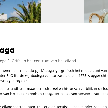
zaga
ega El Grifo, in het centrum van het eiland
herenhuis in het dorpje Mozaga, geografisch het middelpunt van L
ter El Grifo, de wijnbodega van Lanzarote die in 1775 is opgerich
anvraag te regelen.
en strandhotel, maar een cultureel en historisch verblijf. In de lo
ter van het oude herenhuis terug. Het restaurant serveert traditio
de eilandhoogtepunten. La Geria en Teguise liggen minder dan tien 