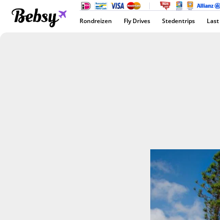
Rondreizen
Fly Drives
Stedentrips
Last