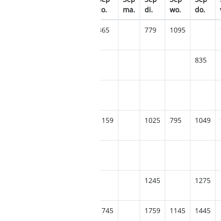
wo.
do.
vr.
za.
zo.
ma.
di.
wo.
do.
1069
1069
609
865
779
1095
939
965
835
939
1275
1479
969
1159
1025
795
1049
1429
1245
1275
1365
1629
1329
1745
1759
1145
1445