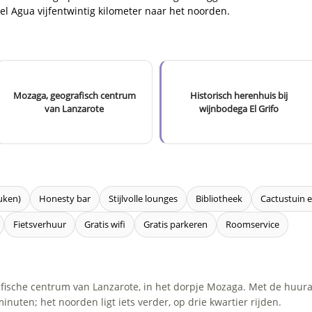
el Agua vijfentwintig kilometer naar het noorden.
Mozaga, geografisch centrum
Historisch herenhuis bij
van Lanzarote
wijnbodega El Grifo
uken)
Honesty bar
Stijlvolle lounges
Bibliotheek
Cactustuin 
Fietsverhuur
Gratis wifi
Gratis parkeren
Roomservice
afische centrum van Lanzarote, in het dorpje Mozaga. Met de huura
uten; het noorden ligt iets verder, op drie kwartier rijden.