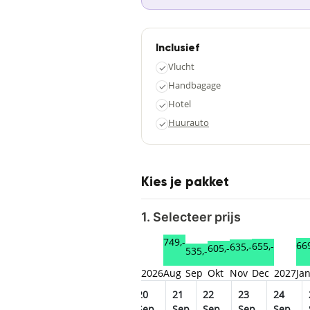
Inclusief
Vlucht
✓
Handbagage
✓
Hotel
✓
Huurauto
✓
Kies je pakket
1. Selecteer prijs
749,-
669
655,-
635,-
605,-
535,-
2026
Aug
Sep
Okt
Nov
Dec
2027
Ja
16
17
18
19
20
21
22
23
24
Sep
Sep
Sep
Sep
Sep
Sep
Sep
Sep
Sep