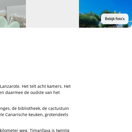
Bekijk foto's
anzarote. Het telt acht kamers. Het
t en daarmee de oudste van het
unges, de bibliotheek, de cactustuin
nele Canarische keuken, grotendeels
kilometer weg. Timanfaya is twintig