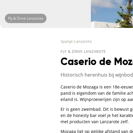
Fly & Drive Lanzarote
Spanje
/
Lanzarote
FLY & DRIVE LANZAROTE
Caserio de Mo
Historisch herenhuis bij wijnbod
Caserio de Mozaga is een 18e-eeuws 
pand is eigendom van de familie ach
eiland is. Wijnproeverijen zijn op a
Er is geen zwembad. Dit is bewust ge
en de honesty bar voel je het karak
met producten van Lanzarote zelf.
Mozaga ligt op gelijke afstand van 