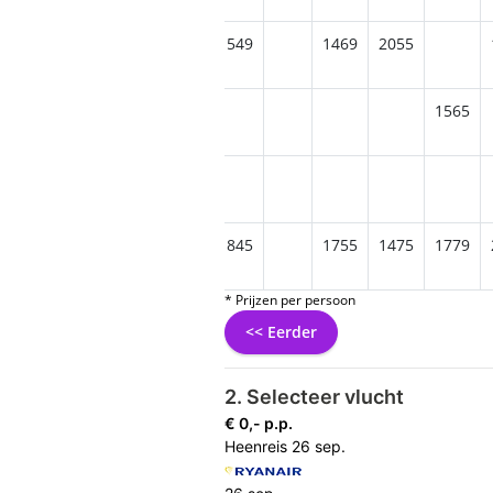
2065
2045
1299
1549
1469
2055
1729
1549
1565
1765
1985
2229
1649
1845
1755
1475
1779
* Prijzen per persoon
<< Eerder
2. Selecteer vlucht
€ 0,- p.p.
Heenreis
26 sep.