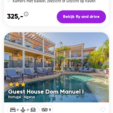
Kamers met balkon, zeezicht of uitzicht op haven
325,-
Bekijk fly and drive
Guest House Dom Manuel I
Portugal
/
Algarve
9