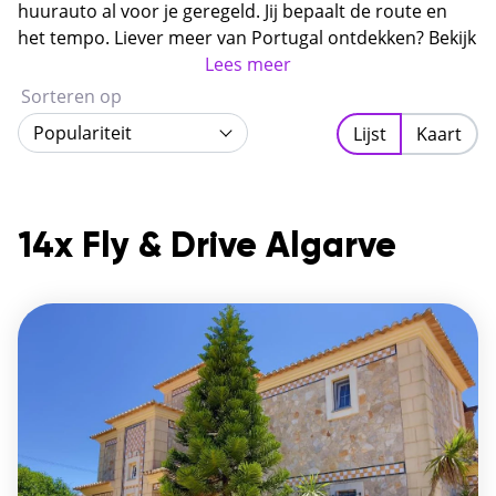
groene achterland, de stille vissersplaatsjes en de
huurauto al voor je geregeld. Jij bepaalt de route en
spectaculaire westkust zijn het echte Portugal.
het tempo. Liever meer van Portugal ontdekken? Bekijk
dan ook onze
rondreizen Portugal
Lees meer
.
Sorteren op
Populariteit
Lijst
Kaart
14x Fly & Drive Algarve