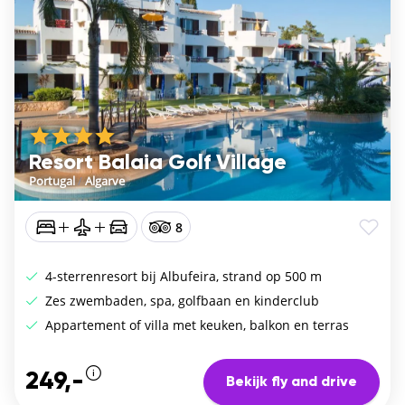
Resort Balaia Golf Village
Portugal
/
Algarve
8
4-sterrenresort bij Albufeira, strand op 500 m
Zes zwembaden, spa, golfbaan en kinderclub
Appartement of villa met keuken, balkon en terras
249,-
Bekijk fly and drive