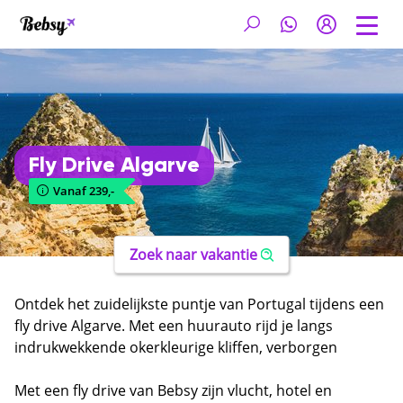
Fly Drive Algarve
Vanaf 239,-
Zoek naar vakantie
Ontdek het zuidelijkste puntje van Portugal tijdens een
fly drive Algarve. Met een huurauto rijd je langs
indrukwekkende okerkleurige kliffen, verborgen
stranden en charmante witte dorpjes. De Algarve heeft
meer te bieden dan de drukke badplaatsen. Het
Met een fly drive van Bebsy zijn vlucht, hotel en