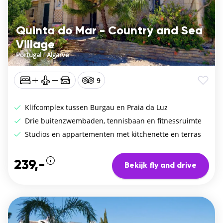
Quinta do Mar - Country and Sea
Village
Portugal
/
Algarve
9
Klifcomplex tussen Burgau en Praia da Luz
Drie buitenzwembaden, tennisbaan en fitnessruimte
Studios en appartementen met kitchenette en terras
239,-
Bekijk fly and drive