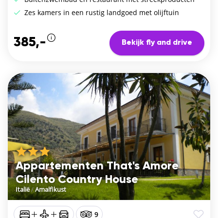
Zes kamers in een rustig landgoed met olijftuin
385,-
Bekijk fly and drive
Appartementen That's Amore
Cilento Country House
Italië
/
Amalfikust
9