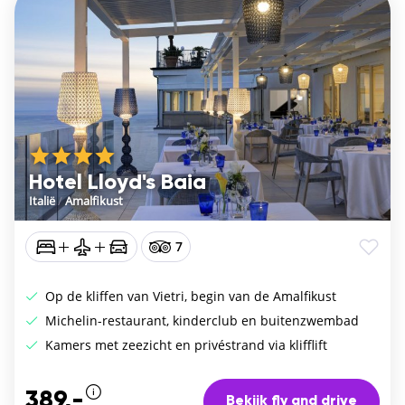
Hotel Lloyd's Baia
Italië
/
Amalfikust
7
Op de kliffen van Vietri, begin van de Amalfikust
Michelin-restaurant, kinderclub en buitenzwembad
Kamers met zeezicht en privéstrand via klifflift
389,-
Bekijk fly and drive