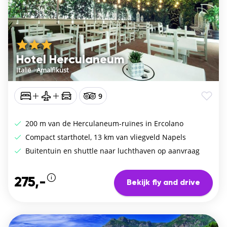
Hotel Herculaneum
Italië
/
Amalfikust
9
200 m van de Herculaneum-ruïnes in Ercolano
Compact starthotel, 13 km van vliegveld Napels
Buitentuin en shuttle naar luchthaven op aanvraag
275,-
Bekijk fly and drive