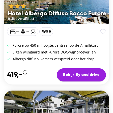
Hotel Albergo Diffuso Bacco Furore
Italië
/
Amalfikust
9
Furore op 450 m hoogte, centraal op de Amalfikust
Eigen wijngaard met Furore DOC-wijnproeverijen
Albergo diffuso: kamers verspreid door het dorp
419,-
Bekijk fly and drive