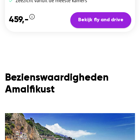
Zeezicht vanuit de meeste kamers
459,-
Bekijk fly and drive
Bezienswaardigheden
Amalfikust