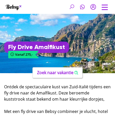
Fly Drive Amalfikust
Vanaf 275,-
Zoek naar vakantie
Ontdek de spectaculaire kust van Zuid-Italië tijdens een
fly drive naar de Amalfikust. Deze beroemde
kuststrook staat bekend om haar kleurrijke dorpjes,
steile kliffen en panoramische uitzichten over de
Middellandse Zee. Rijd langs kronkelende kustwegen,
Met een fly drive van Bebsy combineer je vlucht, hotel