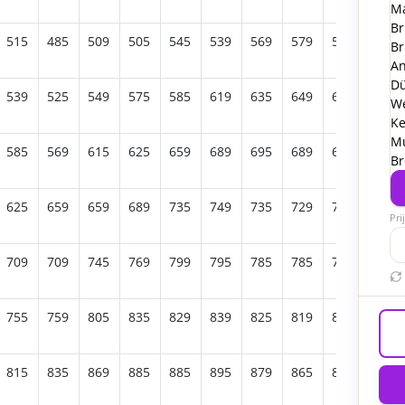
Ma
Br
515
485
509
505
545
539
569
579
599
649
Br
A
Dü
539
525
549
575
585
619
635
649
645
699
W
Ke
Mu
585
569
615
625
659
689
695
689
689
765
B
625
659
659
689
735
749
735
729
739
809
Pri
709
709
745
769
799
795
785
785
785
855
755
759
805
835
829
839
825
819
835
915
815
835
869
885
885
895
879
865
889
975