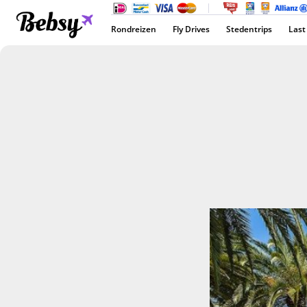
Rondreizen
Fly Drives
Stedentrips
Last