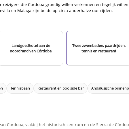
r reizigers die Cordoba grondig willen verkennen en tegelijk wille
evilla en Malaga zijn beide op circa anderhalve uur rijden.
Landgoedhotel aan de
Twee zwembaden, paardrijden,
noordrand van Córdoba
tennis en restaurant
en
Tennisbaan
Restaurant en poolside bar
Andalusische binnenp
van Cordoba, vlakbij het historisch centrum en de Sierra de Córdo