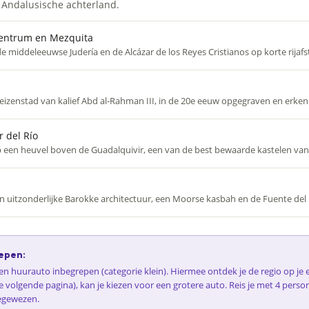
 Andalusische achterland.
centrum en Mezquita
e middeleeuwse Judería en de Alcázar de los Reyes Cristianos op korte rijafs
izenstad van kalief Abd al-Rahman III, in de 20e eeuw opgegraven en erke
r del Río
 een heuvel boven de Guadalquivir, een van de best bewaarde kastelen van
n uitzonderlijke Barokke architectuur, een Moorse kasbah en de Fuente del 
epen:
 een huurauto inbegrepen (categorie klein). Hiermee ontdek je de regio op j
e volgende pagina), kan je kiezen voor een grotere auto. Reis je met 4 perso
egewezen.