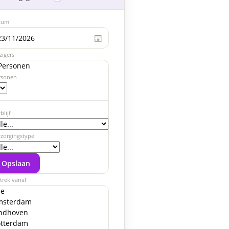
tum
02
03
04
05
06
07
08
09
10
11
Dec
Dec
Dec
Dec
Dec
Dec
Dec
Dec
Dec
Dec
wo.
do.
vr.
za.
zo.
ma.
di.
wo.
do.
vr.
zigers
265
269
285
279
279
269
255
239
235
235
Personen
rsonen
309
339
359
349
335
319
305
279
285
295
blijf
395
435
429
405
385
375
359
325
345
365
rzorgingstype
475
489
485
455
445
425
419
385
409
409
Opslaan
trek vanaf
539
539
535
519
489
489
479
459
459
439
le
msterdam
ndhoven
589
589
599
569
545
545
525
509
489
519
tterdam