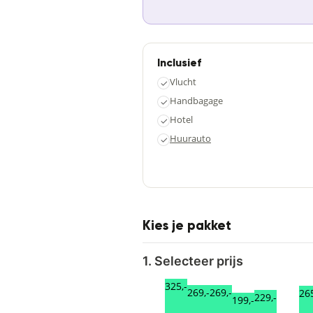
Inclusief
Vlucht
✓
Handbagage
✓
Hotel
✓
Huurauto
✓
Kies je pakket
1. Selecteer prijs
325,-
269,-
269,-
265
229,-
199,-