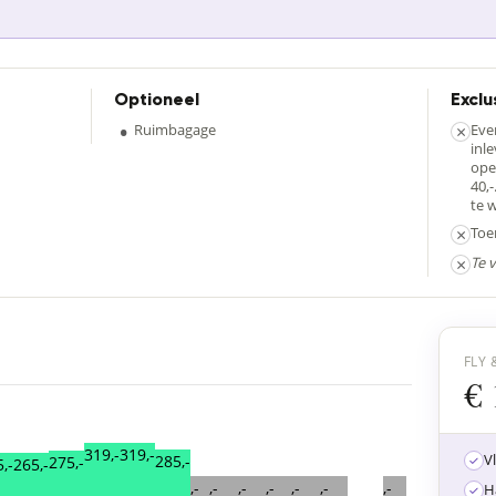
Optioneel
Exclu
•
Ruimbagage
×
Eve
inl
ope
40,-
te 
×
Toe
×
Te 
FLY 
€ 
319,-
319,-
V
285,-
275,-
,-
265,-
,-
,-
,-
,-
,-
,-
,-
H