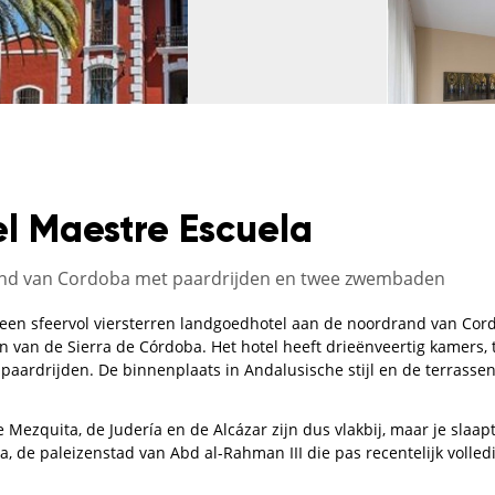
el Maestre Escuela
and van Cordoba met paardrijden en twee zwembaden
s een sfeervol viersterren landgoedhotel aan de noordrand van Co
 van de Sierra de Córdoba. Het hotel heeft drieënveertig kamers
paardrijden. De binnenplaats in Andalusische stijl en de terrassen
e Mezquita, de Judería en de Alcázar zijn dus vlakbij, maar je slaa
de paleizenstad van Abd al-Rahman III die pas recentelijk volledig