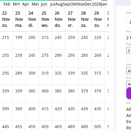
n
Feb
Mrt
Apr
Mei
Jun
Jul
Aug
Sep
Okt
Nov
Dec
2028
Jan
Da
22
23
24
25
26
27
28
29
30
01
Nov
Nov
Nov
Nov
Nov
Nov
Nov
Nov
Nov
Dec
zo.
ma.
di.
wo.
do.
vr.
za.
zo.
ma.
di.
Rei
215
199
205
215
245
259
245
229
235
249
2 
Pe
255
239
245
275
289
295
285
269
285
319
Ver
295
289
309
319
325
339
335
315
339
375
Ve
339
339
385
369
385
385
379
379
389
459
Ver
399
389
409
415
429
435
439
435
469
529
Al
A
Ei
445
455
459
459
469
489
489
505
539
599
Ro