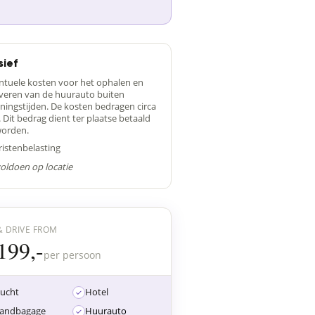
sief
ntuele kosten voor het ophalen en
everen van de huurauto buiten
ningstijden. De kosten bedragen circa
. Dit bedrag dient ter plaatse betaald
worden.
ristenbelasting
voldoen op locatie
& DRIVE FROM
199,-
per persoon
lucht
Hotel
andbagage
Huurauto