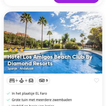
Hotel Los Amigos Beach Club By
Diamond Resorts
Spanje
/
Andalusië
9
In het plaatsje EL Faro
Grote tuin met meerdere zwembaden