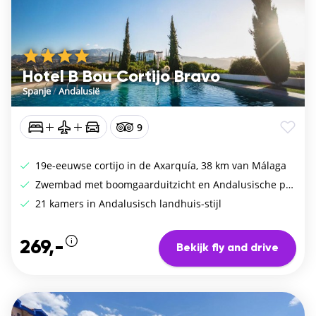
Hotel B Bou Cortijo Bravo
Spanje
/
Andalusië
9
19e-eeuwse cortijo in de Axarquía, 38 km van Málaga
Zwembad met boomgaarduitzicht en Andalusische patio
21 kamers in Andalusisch landhuis-stijl
269,-
Bekijk fly and drive