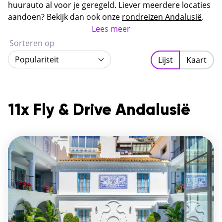
Moorse geschiedenis, levendige steden en ruige
huurauto al voor je geregeld. Liever meerdere locaties
natuur in één regio.
aandoen? Bekijk dan ook onze
rondreizen Andalusië
.
Lees meer
Sorteren op
Populariteit
Lijst
Kaart
11x Fly & Drive Andalusië