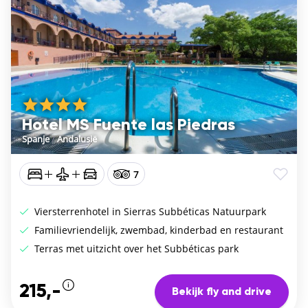
Hotel MS Fuente las Piedras
Spanje
/
Andalusië
7
Viersterrenhotel in Sierras Subbéticas Natuurpark
Familievriendelijk, zwembad, kinderbad en restaurant
Terras met uitzicht over het Subbéticas park
215,-
Bekijk fly and drive