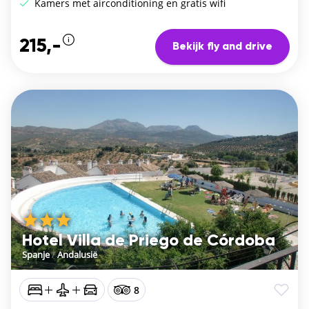
Kamers met airconditioning en gratis wifi
215,-
Bekijk fly and drive
Hotel Villa de Priego de Córdoba
Spanje
/
Andalusië
8