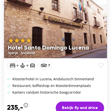
Hotel Santo Domingo Lucena
Spanje
/
Andalusië
7
Kloosterhotel in Lucena, Andalusisch binnenland
Restaurant, koffieshop en kloosterbinnenplaats
Kamers rondom historische boogcorridor
235,-
Bekijk fly and drive