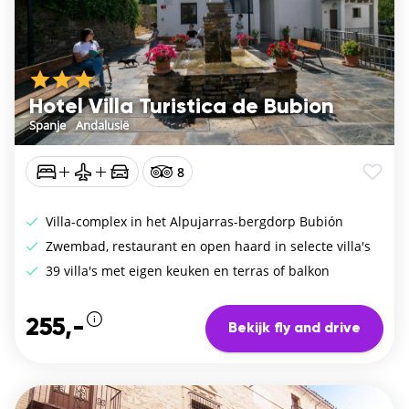
Hotel Villa Turistica de Bubion
Spanje
/
Andalusië
8
Villa-complex in het Alpujarras-bergdorp Bubión
Zwembad, restaurant en open haard in selecte villa's
39 villa's met eigen keuken en terras of balkon
255,-
Bekijk fly and drive