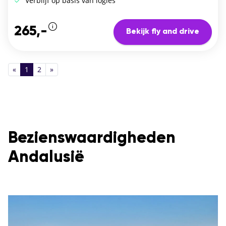
Verblijf op basis van logies
265,-
Bekijk fly and drive
«
1
2
»
Bezienswaardigheden
Andalusië