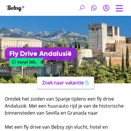
Fly Drive Andalusië
Vanaf 205,-
Zoek naar vakantie
Ontdek het zuiden van Spanje tijdens een fly drive
Andalusië. Met een huurauto rijd je van de historische
binnensteden van Sevilla en Granada naar
schilderachtige witte dorpjes in de bergen en langs de
zonovergoten Costa del Sol. Andalusië combineert
Met een fly drive van Bebsy zijn vlucht, hotel en