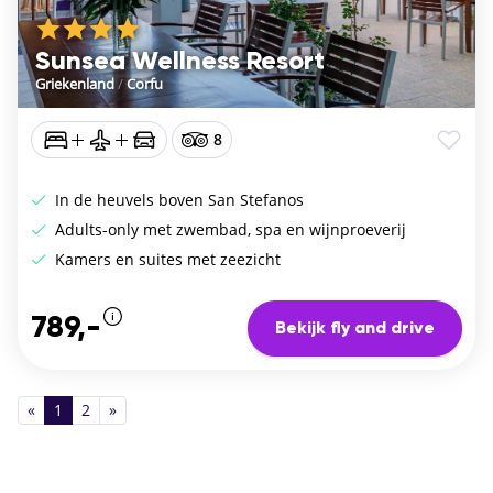
Sunsea Wellness Resort
Griekenland
/
Corfu
8
In de heuvels boven San Stefanos
Adults-only met zwembad, spa en wijnproeverij
Kamers en suites met zeezicht
789,-
Bekijk fly and drive
«
1
2
»