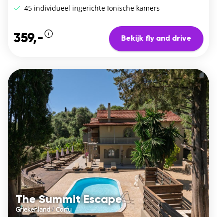
45 individueel ingerichte Ionische kamers
359,-
Bekijk fly and drive
The Summit Escape
Griekenland
/
Corfu