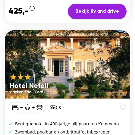
425,-
Bekijk fly and drive
Hotel Nefeli
Griekenland
/
Corfu
8
Boutiquehotel in 400-jarige olijfgaard op Kommeno
Zwembad, poolbar en ontbijtbuffet inbegrepen