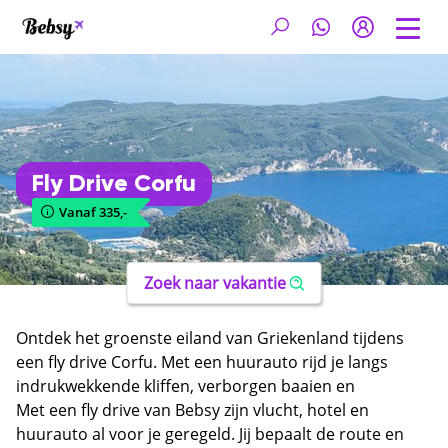
Fly Drive Corfu
Vanaf 335,-
Zoek naar vakantie
Ontdek het groenste eiland van Griekenland tijdens
een fly drive Corfu. Met een huurauto rijd je langs
indrukwekkende kliffen, verborgen baaien en
schilderachtige dorpjes in de olijfgaarden. Corfu
Met een fly drive van Bebsy zijn vlucht, hotel en
combineert Venetiaanse architectuur, Griekse
huurauto al voor je geregeld. Jij bepaalt de route en