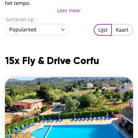
gastvrijheid en een van de mooiste kustlijnen van de
het tempo.
Ionische Zee.
Lees meer
Sorteren op
Populariteit
Lijst
Kaart
15x Fly & Drive Corfu