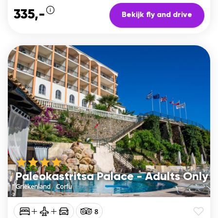
335,-
Bekijk fly and drive
Paleokastritsa Palace - Adults Only
Griekenland
/
Corfu
8