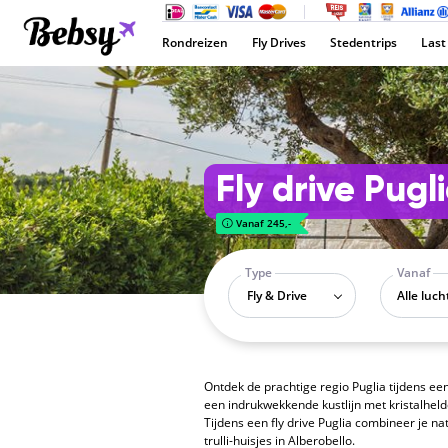
Rondreizen
Fly Drives
Stedentrips
Last
Fly drive Pugl
Vanaf 245,-
Type
Vanaf
Fly & Drive
Ontdek de prachtige regio Puglia tijdens een
een indrukwekkende kustlijn met kristalheld
Tijdens een fly drive Puglia combineer je 
trulli-huisjes in Alberobello.