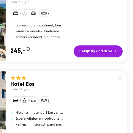
Italië
/
Puglia
7
Ecoresort op privéstrand, Ionische kust Gallipoli
Familievriendelijk: kinderanimatie en watersport
Kamers verspreid in pijnbomenbos
245,-
Bekijk fly and drive
Hotel Eos
Italië
/
Puglia
8
Historisch hotel op 1 km van centrum Lecce
Espera wijnbar en rooftop terras
Kamers in historisch pand met barokse decoratie