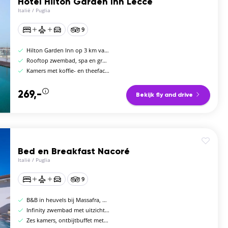
Hotel Hilton Garden Inn Lecce
Italië
/
Puglia
9
Hilton Garden Inn op 3 km van centrum Lecce
Rooftop zwembad, spa en gratis shuttle centrum
Kamers met koffie- en theefaciliteiten
269,-
Bekijk fly and drive
Bed en Breakfast Nacoré
Italië
/
Puglia
9
B&B in heuvels bij Massafra, Zuid-Puglia
Infinity zwembad met uitzicht over heuvelland
Zes kamers, ontbijtbuffet met lokale producten