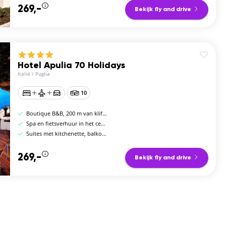
269,-
Bekijk fly and drive
Hotel Apulia 70 Holidays
Italië
/
Puglia
10
Boutique B&B, 200 m van kliftpromenade Polignano
Spa en fietsverhuur in het centrum
Suites met kitchenette, balkon en zeezicht
269,-
Bekijk fly and drive