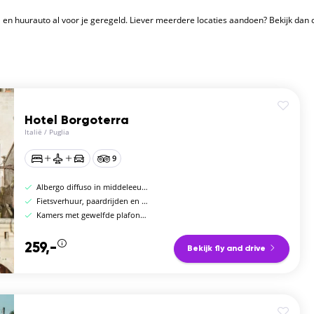
tel en huurauto al voor je geregeld. Liever meerdere locaties aandoen? Bekijk dan
Hotel Borgoterra
Italië
/
Puglia
9
Albergo diffuso in middeleeuws borgo, Salento
Fietsverhuur, paardrijden en kookworkshops
Kamers met gewelfde plafonds en privétuin
259,-
Bekijk fly and drive