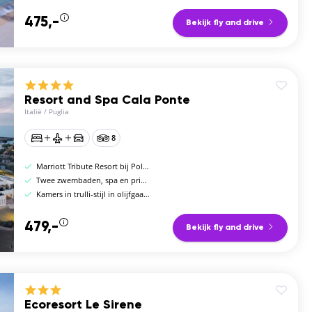
475,-
Bekijk fly and drive
Resort and Spa Cala Ponte
Italië
/
Puglia
8
Marriott Tribute Resort bij Polignano a Mare
Twee zwembaden, spa en private marina
Kamers in trulli-stijl in olijfgaardlandschap
479,-
Bekijk fly and drive
Ecoresort Le Sirene