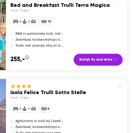
Bed and Breakfast Trulli Terra Magica
Italië
/
Puglia
10
B&B in authentieke trulli, Valle d'Itria
Zwembad, kookworkshops en fietsverhuur
Trullo met veranda, bbq en eigen zwembad
255,-
Bekijk fly and drive
Isola Felice Trulli Sotto Stelle
Italië
/
Puglia
8
Agriturismo in trulli bij Castellana Grotte
Zwembad, kookworkshops en koetsrijtochten
Trullo met dakraam voor sterrenkijken vanuit bed