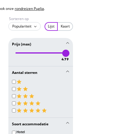
 ook onze
rondreizen Puglia
.
Sorteren op
Populariteit
Lijst
Kaart
Prijs (max)
479
Aantal sterren
Soort accommodatie
Hotel