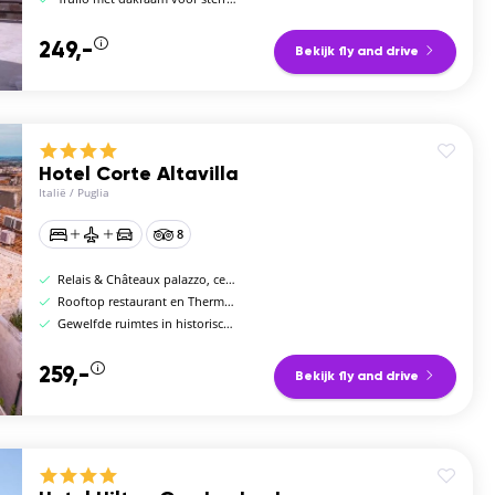
249,-
Bekijk fly and drive
Hotel Corte Altavilla
Italië
/
Puglia
8
Relais & Châteaux palazzo, centrum Conversano
Rooftop restaurant en Thermarium Spa
Gewelfde ruimtes in historisch stenen palazzo
259,-
Bekijk fly and drive