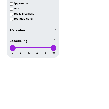
Appartement
Villa
Bed & Breakfast
Boutique Hotel
Afstanden tot
Otranto
Beoordeling
10 km
Alberobello
0
2
4
6
8
10
10 km
Castel del Monte
10 km
Bari
10 km
Natuurpark Gargano
10 km
Lecce