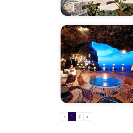
«
1
2
»