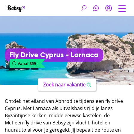
Fly Drive Cyprus - Larnaca
Vanaf 359,-
Zoek naar vakantie
Ontdek het eiland van Aphrodite tijdens een fly drive
Cyprus. Met Larnaca als uitvalsbasis rijd je langs
Byzantijnse kerken, middeleeuwse kastelen, de
Troodos-bergen en uitgestrekte stranden aan de
Met een fly drive van Bebsy zijn vlucht, hotel en
Middellandse Zee. Cyprus combineert drie millennia
huurauto al voor je geregeld. Jij bepaalt de route en