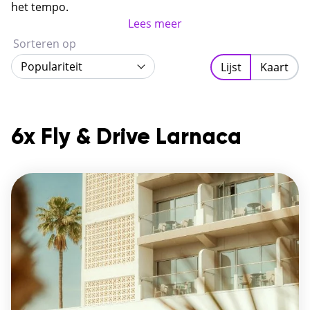
aan geschiedenis met een ontspannen mediterrane
het tempo.
sfeer.
Lees meer
Sorteren op
Populariteit
Lijst
Kaart
6x Fly & Drive Larnaca