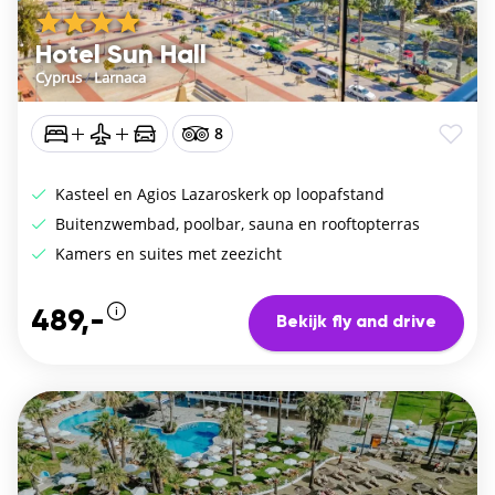
Hotel Sun Hall
Cyprus
/
Larnaca
8
Kasteel en Agios Lazaroskerk op loopafstand
Buitenzwembad, poolbar, sauna en rooftopterras
Kamers en suites met zeezicht
489,-
Bekijk fly and drive