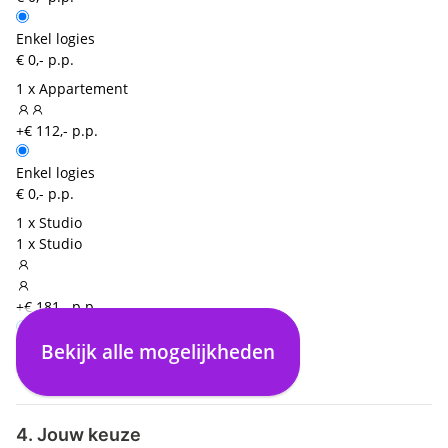
Enkel logies
€ 0,- p.p.
1 x Appartement
+€ 112,- p.p.
Enkel logies
€ 0,- p.p.
1 x Studio
1 x Studio
+€ 181,- p.p.
Bekijk alle mogelijkheden
Enkel logies
€ 0,- p.p.
4. Jouw keuze