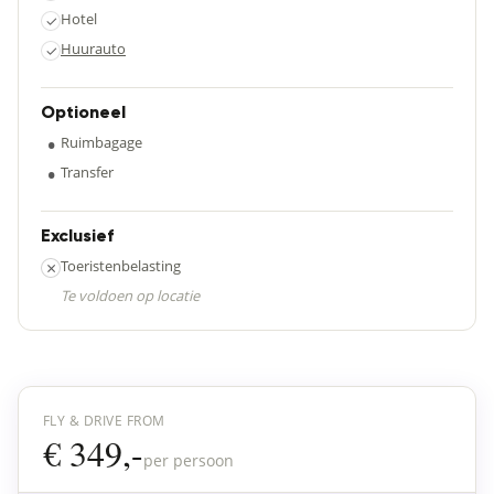
Hotel
✓
Huurauto
✓
Optioneel
•
Ruimbagage
•
Transfer
Exclusief
×
Toeristenbelasting
Te voldoen op locatie
FLY & DRIVE FROM
€ 349,-
per persoon