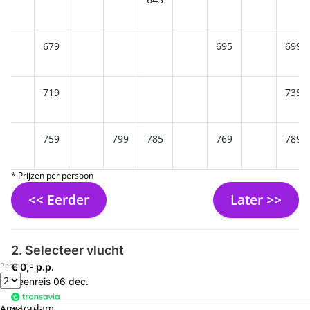
679
695
699
719
735
759
799
785
769
789
* Prijzen per persoon
<< Eerder
Later >>
2. Selecteer vlucht
Personen
€ 0,- p.p.
Heenreis
06 dec.
Amsterdam