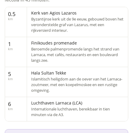
Kerk van Agios Lazaros
0.5
Byzantijnse kerk uit de 9e eeuw, gebouwd boven het
km
veronderstelde graf van Lazarus, met een
rijkversierd interieur.
Finikoudes promenade
1
Beroemde palmenpromende langs het strand van
km
Larnaca, met cafés, restaurants en een boulevard
langs zee.
Hala Sultan Tekke
5
Islamitisch heiligdom aan de oever van het Larnaca-
km
zoutmeer, met een koepelmoskee en een rustige
omgeving.
Luchthaven Larnaca (LCA)
6
Internationale luchthaven, bereikbaar in tien
km
minuten via de A3.