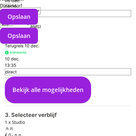
06 dec.
Verblijf
Düsseldorf
08:20
direct
Opslaan
Verzorgingstype
13:35
Amsterdam (AMS)
04:15
Opslaan
Larnaca (LCA)
Terugreis
10 dec.
10 dec.
13:35
direct
17:15
Larnaca (LCA)
Bekijk alle mogelijkheden
04:40
Amsterdam (AMS)
3. Selecteer verblijf
1 x Studio
€ 0,- p.p.