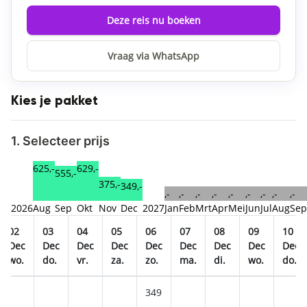
Deze reis nu boeken
Vraag via WhatsApp
Kies je pakket
1. Selecteer prijs
629,-
625,-
555,-
375,-
349,-
,-
,-
,-
,-
,-
,-
,-
,-
,-
2026
Aug
Sep
Okt
Nov
Dec
2027
Jan
Feb
Mrt
Apr
Mei
Jun
Jul
Aug
Sep
02
03
04
05
06
07
08
09
10
Dec
Dec
Dec
Dec
Dec
Dec
Dec
Dec
Dec
wo.
do.
vr.
za.
zo.
ma.
di.
wo.
do.
349