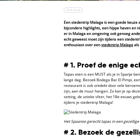
2018-05-04
Een stedentrip Malaga is een goede keuze als
bijzondere highlights, een hippe haven en n
er in Malaga en omgeving ook genoeg ander
echt geweest moet zijn tijdens een stedentri
enthousiast over een
stedentrip Malaga
als
# 1. Proef de enige e
Tapas eten is een MUST als je in Spanje ben
lange dag. Bezoek Bodega Bar El Pimpi, een 
restaurant is ook ontdekt door vele beroem
zijn, aan de muur hangen. Zo kan je op deze
setting, de unieke sfeer, het 18e-eeuws geb
tijdens je stedentrip Malaga!
Het Spaanse gerecht tapas in een gezellige
# 2. Bezoek de gezel