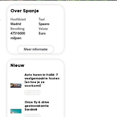
Over Spanje
,
Hoofdstad
Taal
Madrid
Spaans
Bevolking
Valuta
47516000
Euro
miljoen
Meer informatie
Nieuw
Auto huren in Italië: 7
veelgemaakte fouten
(en hoe je ze
voorkomt)
2025-10-19
Onze fly & drive
gezinsvakantie
Sardinië
2025-05-23