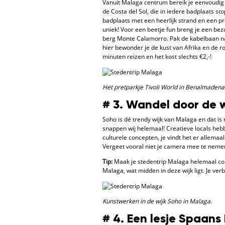
Vanuit Malaga centrum bereik je eenvoudig d
de Costa del Sol, die in iedere badplaats s
badplaats met een heerlijk strand en een pra
uniek! Voor een beetje fun breng je een bezo
berg Monte Calamorro. Pak de kabelbaan naa
hier bewonder je de kust van Afrika en de ro
minuten reizen en het kost slechts €2,-!
Het pretparkje Tivoli World in Benalmadena
# 3. Wandel door de 
Soho is dé trendy wijk van Malaga en dat is
snappen wij helemaal! Creatieve locals hebbe
culturele concepten, je vindt het er allemaa
Vergeet vooral niet je camera mee te neme
Tip:
Maak je stedentrip Malaga helemaal comp
Malaga, wat midden in deze wijk ligt. Je verb
Kunstwerken in de wijk Soho in Malaga.
# 4. Een lesje Spaans