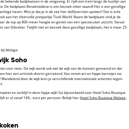
e bekende badplaatsen in de omgeving. Er rijdt een trein langs de kustlijn van
topt. De badplaats Benalmádena is een bezoek zeker waard! Het is een gezellige
chtige haven. Wist je dat je in de zee hier dolfijnen kan spotten? Dat is echt
ek aan het sfeervolle pretparkje Tivoli World. Naast de badplaats vind je de
r de top op 800 meter hoogte en geniet van een spectaculair uitzicht. Vanuit
ts van Gibraltar. Twijfel niet en bezoek deze gezellige badplaats, het is maar 25
 bij Malaga.
wijk Soho
 niet voor niets. De wijk wordt ook wel de wijk van de kunsten genoemd en dat
n hier een artistiek district gecreëerd. Van street-art en hippe barretjes tot
l! Wandelend door de wijk kom je verschillende internationale artiesten tegen.
n!
leet en verblijf in deze hippe wijk! Ga bijvoorbeeld voor Hotel Soho Boutique
lijft er al vanaf 169,- euro per persoon. Bekijk hier
Hotel Soho Boutique Malaga
.
 koken