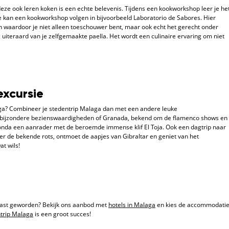
deze ook leren koken is een echte belevenis. Tijdens een kookworkshop leer je he
 kan een kookworkshop volgen in bijvoorbeeld Laboratorio de Sabores. Hier
 waardoor je niet alleen toeschouwer bent, maar ook echt het gerecht onder
uiteraard van je zelfgemaakte paella. Het wordt een culinaire ervaring om niet
excursie
laga? Combineer je stedentrip Malaga dan met een andere leuke
t bijzondere bezienswaardigheden of Granada, bekend om de flamenco shows en
onda een aanrader met de beroemde immense klif El Toja. Ook een dagtrip naar
ier de bekende rots, ontmoet de aapjes van Gibraltar en geniet van het
t wils!
siast geworden? Bekijk ons aanbod met
hotels in Malaga
en kies de accommodati
trip Malaga
is een groot succes!