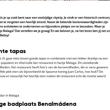
 je op zoek bent naar een veelzijdige citytrip. Je vindt er een historisch centrum
iet te vergeten een heerlijk strand. Naast de bekende bezienswaardigheden zijn
e activiteiten te ondernemen en bijzondere plekjes om te bezoeken. Waar je
p Malaga? Dat vertellen we je graag! En we beloven je, na het lezen ben jij net zo
 Bebsy!
chte tapas
t. Er gaat niets boven goede tapas in combinatie met een lekker drankje na een
populaire en sfeervolle bar-restaurant in hartje Malaga. Dit uitstekende
dheden. Het restaurant heeft foto's van de beroemdheden, die er eens geweest
lfde plek eten als bijvoorbeeld de Spaanse koning Juan Carlos, hoe leuk?! De
ouw en natuurlijk het heerlijk eten maken dit restaurant echt de moeite waard
 bar in Malaga.
lige badplaats Benalmádena