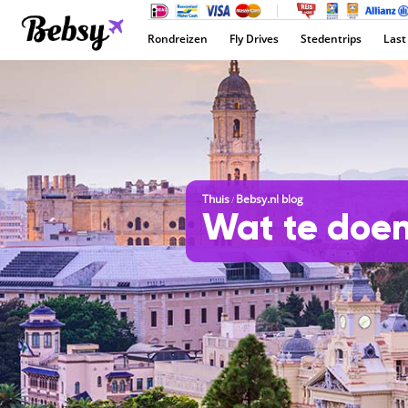
Rondreizen
Fly Drives
Stedentrips
Last
Thuis
Bebsy.nl blog
/
Wat te doen