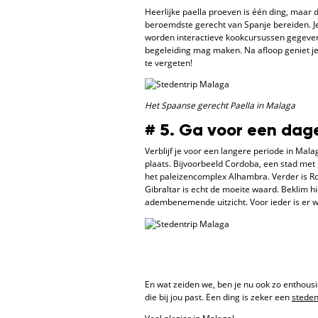
Heerlijke paella proeven is één ding, maar 
beroemdste gerecht van Spanje bereiden. Je
worden interactieve kookcursussen gegeven
begeleiding mag maken. Na afloop geniet je 
te vergeten!
Het Spaanse gerecht Paella in Malaga
# 5. Ga voor een dag
Verblijf je voor een langere periode in Ma
plaats. Bijvoorbeeld Cordoba, een stad me
het paleizencomplex Alhambra. Verder is R
Gibraltar is echt de moeite waard. Beklim h
adembenemende uitzicht. Voor ieder is er wa
En wat zeiden we, ben je nu ook zo enthou
die bij jou past. Een ding is zeker een
steden